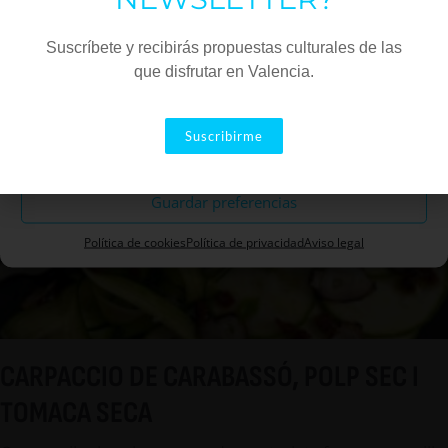
En Malafama hay que pedir el pulpo con parmentier de
Marketing
sobrasada, lágrimas de alioli, pimentón ahumado y sal
Suscríbete y recibirás propuestas culturales de las
negra.
que disfrutar en Valencia.
Aceptar
Suscribirme
Descartar
Guardar preferencias
Política de cookies
Política de privacidad
Aviso legal
CARPACCIO DE CARABASSÓ, POLP SEC I
TOMACA SECA