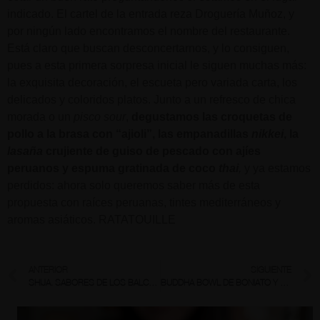
indicado. El cartel de la entrada reza Droguería Muñoz, y
por ningún lado encontramos el nombre del restaurante.
Está claro que buscan desconcertarnos, y lo consiguen,
pues a esta primera sorpresa inicial le siguen muchas más:
la exquisita decoración, el escueta pero variada carta, los
delicados y coloridos platos. Junto a un refresco de chica
morada o un
pisco sour
,
degustamos las croquetas de
pollo a la brasa con “ajioli”, las empanadillas
nikkei
, la
lasaña
crujiente de guiso de pescado con ajíes
peruanos y espuma gratinada de coco
thai
,
y ya estamos
perdidos: ahora solo queremos saber más de esta
propuesta con raíces peruanas, tintes mediterráneos y
aromas asiáticos. RATATOUILLE
ANTERIOR
SIGUIENTE
SHIJA. SABORES DE LOS BALCANES
BUDDHA BOWL DE BONIATO Y BRÓCOLI CON SALSA DE CACAHUETE