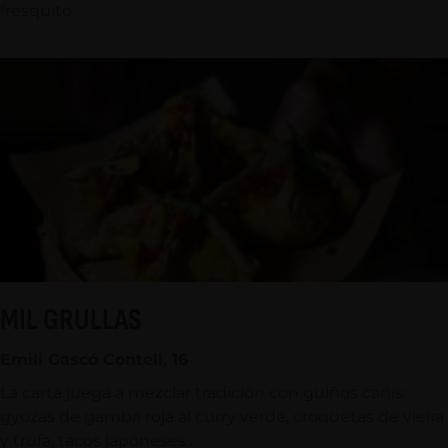
fresquito.
MIL GRULLAS
Emili Gascó Contell, 16
La carta juega a mezclar tradición con guiños cañís:
gyozas de gamba roja al curry verde, croquetas de vieira
y trufa, tacos japoneses…