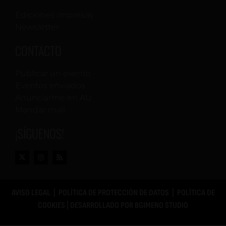
Ediciones impresas
Newsletter
CONTACTO
Publicar un evento
Eventos enviados
Anunciarme en AU
Mandar mail
¡SÍGUENOS!
AVISO LEGAL
|
POLÍTICA DE PROTECCIÓN DE DATOS
|
POLÍTICA DE
COOKIES
| DESARROLLADO POR
BGIMENO STUDIO