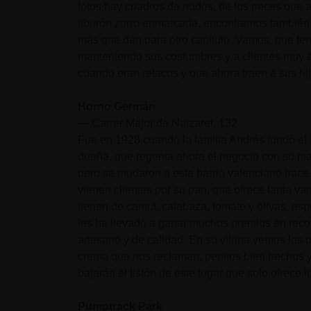
fotos hay cuadros de nudos, de los peces que a
tiburón zorro enmarcada, encontramos también 
más que dan para otro capítulo. Vamos, que ten
manteniendo sus costumbres y a clientes muy a
cuando eran retacos y que ahora traen a sus hij
Horno Germán
— Carrer Major de Natzaret, 132
Fue en 1928 cuando la familia Andrés fundó el 
dueña, que regenta ahora el negocio con su mar
pero se mudaron a este barrio valenciano hace
vienen clientes por su pan, que ofrece tanta var
tienen de camut, calabaza, tomate y olivas, espe
les ha llevado a ganar muchos premios en reco
artesano y de calidad. En su vitrina vemos los 
crema que nos reclaman, pepitos bien hechos 
bajarán el listón de este lugar que solo ofrece l
Pumptrack Park