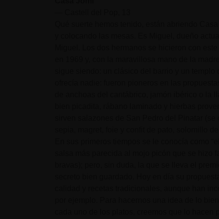
Casa Jomi
— Castell del Pop, 13
Qué suerte hemos tenido, están abriendo Casa 
y colocando las mesas. Es Miguel, dueño actual
Miguel. Los dos hermanos se hicieron con este l
en 1969 y, con la maravillosa mano de la madre 
sigue siendo: un clásico del barrio y un templo
ofrecía nadie: fueron pioneros en las propuesta
de anchoas del cantábrico, jamón ibérico o la l
bien picadita, rábano laminado y hierbas prov
sirven salazones de San Pedro del Pinatar (se
sepia, magret, foie y confit de pato, solomillo 
En sus primeros tiempos se le conocía como “el
salsa más parecida al mojo picón que se hizo f
bravas); pero, sin duda, la que se lleva el prem
secreto bien guardado. Hoy en día su propuest
calidad y recetas tradicionales, aunque han i
por ejemplo. Para hacernos una idea de lo bien
cada uno de los platos, creemos que lo hacen p