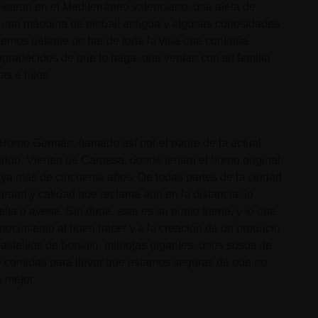
letean en el Mediterráneo valenciano, una aleta de
una máquina de pinball antigua y algunas curiosidades
emos delante un bar de toda la vida que continúa
gradecidos de que lo haga, que venían con su familia
as e hijos.
Horno Germán, llamado así por el padre de la actual
ido. Vienen de Carpesa, donde tenían el horno original,
 ya más de cincuenta años. De todas partes de la ciudad
iedad y calidad que reclama aún en la distancia: lo
lta o avena. Sin duda, este es su punto fuerte, y lo que
nocimiento al buen hacer y a la creación de un producto
pastelitos de boniato, milhojas gigantes, unos susus de
y comidas para llevar que estamos seguras de que no
o mejor.