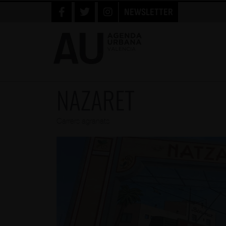
NEWSLETTER
NAZARET
Carrers agranats