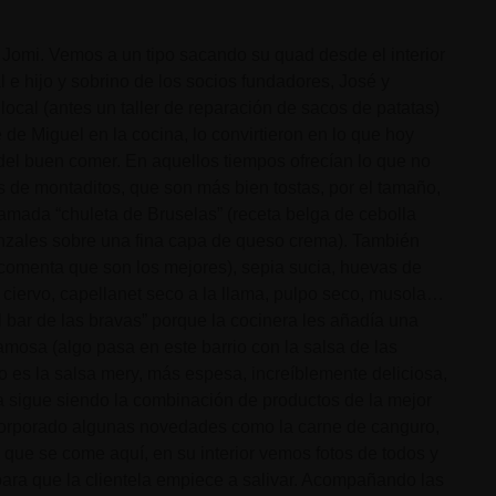
Jomi. Vemos a un tipo sacando su quad desde el interior
 e hijo y sobrino de los socios fundadores, José y
ocal (antes un taller de reparación de sacos de patatas)
de Miguel en la cocina, lo convirtieron en lo que hoy
 del buen comer. En aquellos tiempos ofrecían lo que no
s de montaditos, que son más bien tostas, por el tamaño,
lamada “chuleta de Bruselas” (receta belga de cebolla
enzales sobre una fina capa de queso crema). También
 comenta que son los mejores), sepia sucia, huevas de
de ciervo, capellanet seco a la llama, pulpo seco, musola…
 bar de las bravas” porque la cocinera les añadía una
amosa (algo pasa en este barrio con la salsa de las
io es la salsa mery, más espesa, increíblemente deliciosa,
a sigue siendo la combinación de productos de la mejor
ncorporado algunas novedades como la carne de canguro,
 que se come aquí, en su interior vemos fotos de todos y
ara que la clientela empiece a salivar. Acompañando las