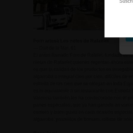
Suscrí
M
Forn artesà Les netes de Rafaelet
— Dalt de la Mar, 61
El antes llamado Forn de Rafelet, fundado en 1
nietas de Rafaelet quienes regentan ahora este
es que la calidad de los productos es innegabl
algarroba o integral cien por cien, difíciles de 
estrella de las cien que se otorgan en toda Es
es lo equivalente a un restaurante con Estrell
Valencia también les ha condecorado con el p
panes especiales, que ya han ganado en varias
esmero y buen gusto en cada ocasión especial o
algarroba, pastelitos de boniato, rollitos de an