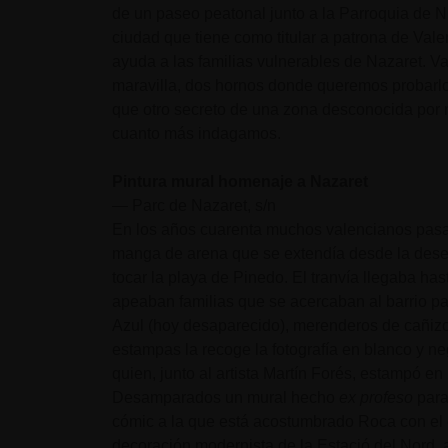
de un paseo peatonal junto a la Parroquia de 
ciudad que tiene como titular a patrona de Val
ayuda a las familias vulnerables de Nazaret. V
maravilla, dos hornos donde queremos probarl
que otro secreto de una zona desconocida por 
cuanto más indagamos.
Pintura mural homenaje a Nazaret
— Parc de Nazaret, s/n
En los años cuarenta muchos valencianos pasa
manga de arena que se extendía desde la desemb
tocar la playa de Pinedo. El tranvía llegaba has
apeaban familias que se acercaban al barrio par
Azul (hoy desaparecido), merenderos de cañiz
estampas la recoge la fotografía en blanco y n
quien, junto al artista Martín Forés, estampó e
Desamparados un mural hecho
ex profeso
para
cómic a la que está acostumbrado Roca con el es
decoración modernista de la Estació del Nord,