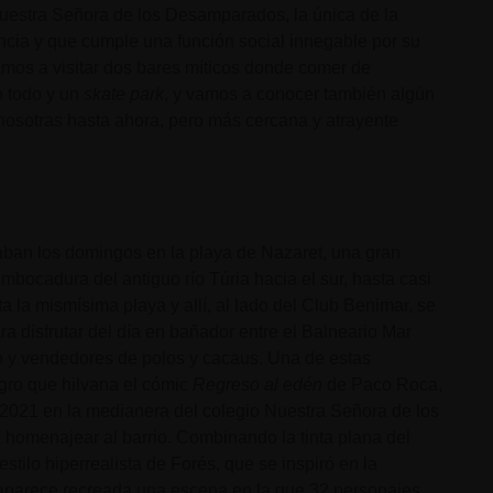
Nuestra Señora de los Desamparados, la única de la
encia y que cumple una función social innegable por su
amos a visitar dos bares míticos donde comer de
o todo y un
skate park
, y vamos a conocer también algún
nosotras hasta ahora, pero más cercana y atrayente
ban los domingos en la playa de Nazaret, una gran
ocadura del antiguo río Túria hacia el sur, hasta casi
ta la mismísima playa y allí, al lado del Club Benimar, se
a disfrutar del día en bañador entre el Balneario Mar
o y vendedores de polos y cacaus. Una de estas
egro que hilvana el cómic
Regreso al edén
de Paco Roca,
n 2021 en la medianera del colegio Nuestra Señora de los
 homenajear al barrio. Combinando la tinta plana del
tilo hiperrealista de Forés, que se inspiró en la
 aparece recreada una escena en la que 32 personajes