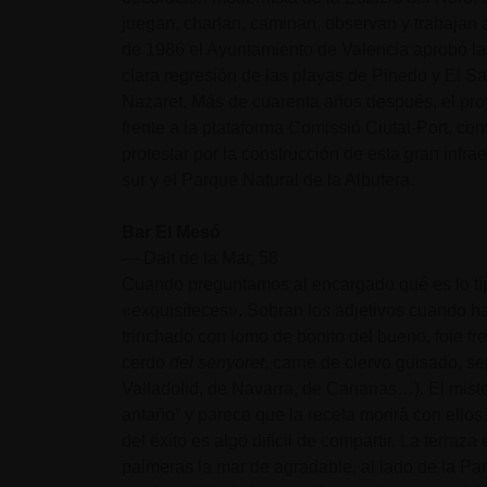
juegan, charlan, caminan, observan y trabajan 
de 1986 el Ayuntamiento de Valencia aprobó la
clara regresión de las playas de Pinedo y El S
Nazaret. Más de cuarenta años después, el pr
frente a la plataforma Comissió Ciutat-Port, co
protestar por la construcción de esta gran infr
sur y el Parque Natural de la Albufera.
Bar El Mesó
— Dalt de la Mar, 58
Cuando preguntamos al encargado qué es lo típ
«exquisiteces». Sobran los adjetivos cuando 
trinchado con lomo de bonito del bueno, foie fr
cerdo
del senyoret
, carne de ciervo guisado, s
Valladolid, de Navarra, de Canarias…). El miste
antaño” y parece que la receta morirá con ellos.
del éxito es algo difícil de compartir. La terr
palmeras la mar de agradable, al lado de la Pa