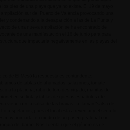
a los pies de una playa que ya no existe. El 19 de mayo
 ampliación sur del Puerto de València provocando una
aler y condenando a la desaparición a las de La Punta y
oyecto de una nueva ampliación se ha encontrado de
nvocante de una manifestación el 16 de junio para para
aestructura que impactaría negativamente en las playas del
ico de El Mesó la respuesta es contundente:
hablamos de tablas de ahumados, salazones, tomate
esco a la plancha, rabo de toro desmigado, manitas de
epionet en su tinta y tablas de quesos españoles (de
rio viene con la salsa de las bravas: la llaman “salsa de
 Lo respetamos, pues el local está a reventar y el secreto
aza es muy animada, en medio de un paseo peatonal con
rroquia del barrio. Nos cuentan que el género es de