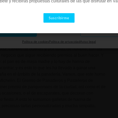
bete y recibirás propuestas culturales de las que disfrutar en Va
arketing
Suscribirme
Aceptar
Descartar
Guardar preferenci
Política de cookies
Política de privacidad
Aviso legal
932, cambió de dueñas y, por tanto, de nombre; son las
 negocio que sigue recibiendo premios al buen hacer. Y
e: el pan es de masa madre y lo hay de harina de
encontrar, y es esto lo que les ha llevado a ganar una
paña en el ámbito de la panadería. Vamos, que este horno
a Michelin. El Gremio de Panaderos y Pasteleros de
rimer premio de
panquemaos
de la ciudad, así como el de
 ocasiones, o el de escaparates, que decoran con
 fiesta. A esto le sumamos galletas de harina de
ís, preciosas tartas personalizadas y mucha simpatía.