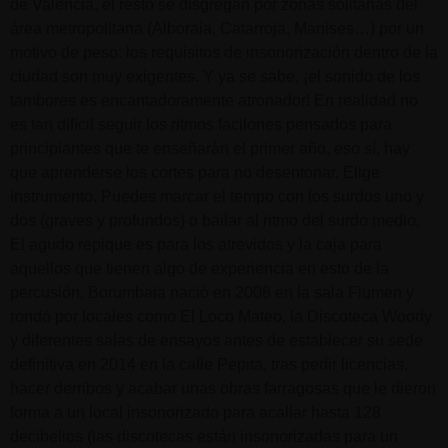
de València, el resto se disgregan por zonas solitarias del
área metropolitana (Alboraia, Catarroja, Manises…) por un
motivo de peso: los requisitos de insonorización dentro de la
ciudad son muy exigentes. Y ya se sabe, ¡el sonido de los
tambores es encantadoramente atronador! En realidad no
es tan difícil seguir los ritmos facilones pensados para
principiantes que te enseñarán el primer año, eso sí, hay
que aprenderse los cortes para no desentonar. Elige
instrumento. Puedes marcar el tempo con los surdos uno y
dos (graves y profundos) o bailar al ritmo del surdo medio.
El agudo repique es para los atrevidos y la caja para
aquellos que tienen algo de experiencia en esto de la
percusión. Borumbaia nació en 2008 en la sala Flumen y
rondó por locales como El Loco Mateo, la Discoteca Woody
y diferentes salas de ensayos antes de establecer su sede
definitiva en 2014 en la calle Pepita, tras pedir licencias,
hacer derribos y acabar unas obras farragosas que le dieron
forma a un local insonorizado para acallar hasta 128
decibelios (las discotecas están insonorizadas para un