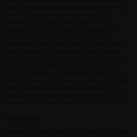
conserva preciosas casitas bajas de principios del siglo
pasado. Hoy su vecindario se encuentra en un momento de
reflexión, buscando alternativas para tantos bajos
comerciales convertidos en apartamentos turísticos,
intentando que el ruido de maletas se combine con el
bullicio de los comercios y la vida de barrio. Porque
Morvedre ofrece mucho a sus vecinas y vecinos, y quiere
seguir haciéndolo. Hay rincones por descubrir en este
trocito de la ciudad que observa tan de cerca las Torres de
Serrano: un lugar donde plasman la vida en forma de
tatuaje, una pastelería que ofrece dulces valencianos, un
taller de vidrio soplado, rocódromos, el museo de Conchita
Piquer, un supermercado que es una cooperativa, un
mercado que forma parte de un proyecto precioso, la gran
discoteca LGTBIQ+ de la ciudad…
Delaingle Tattoo
—
Guadalaviar, 9
Fernando de la Iglesia tatúa a una chica tras el cristal de la