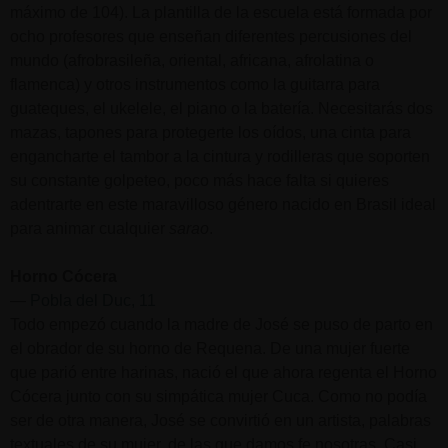
máximo de 104). La plantilla de la escuela está formada por
ocho profesores que enseñan diferentes percusiones del
mundo (afrobrasileña, oriental, africana, afrolatina o
flamenca) y otros instrumentos como la guitarra para
guateques, el ukelele, el piano o la batería. Necesitarás dos
mazas, tapones para protegerte los oídos, una cinta para
engancharte el tambor a la cintura y rodilleras que soporten
su constante golpeteo, poco más hace falta si quieres
adentrarte en este maravilloso género nacido en Brasil ideal
para animar cualquier
sarao
.
Horno Cócera
—
Pobla del Duc, 11
Todo empezó cuando la madre de José se puso de parto en
el obrador de su horno de Requena. De una mujer fuerte
que parió entre harinas, nació el que ahora regenta el Horno
Cócera junto con su simpática mujer Cuca. Como no podía
ser de otra manera, José se convirtió en un artista, palabras
textuales de su mujer, de las que damos fe nosotras. Casi