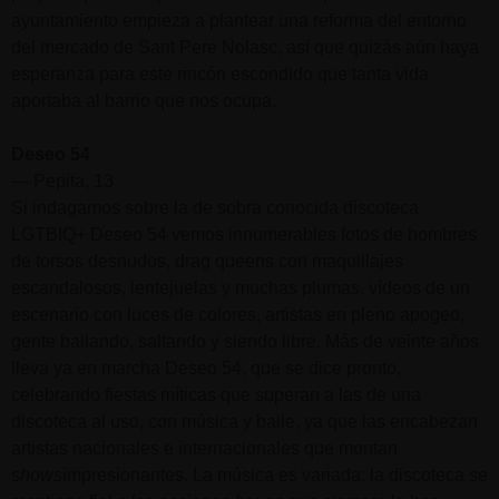
ayuntamiento empieza a plantear una reforma del entorno
del mercado de Sant Pere Nolasc, así que quizás aún haya
esperanza para este rincón escondido que tanta vida
aportaba al barrio que nos ocupa.
Deseo 54
—
Pepita, 13
Si indagamos sobre la de sobra conocida discoteca
LGTBIQ+ Deseo 54 vemos innumerables fotos de hombres
de torsos desnudos, drag queens con maquillajes
escandalosos, lentejuelas y muchas plumas, vídeos de un
escenario con luces de colores, artistas en pleno apogeo,
gente bailando, saltando y siendo libre. Más de veinte años
lleva ya en marcha Deseo 54, que se dice pronto,
celebrando fiestas míticas que superan a las de una
discoteca al uso, con música y baile, ya que las encabezan
artistas nacionales e internacionales que montan
shows
impresionantes. La música es variada: la discoteca se