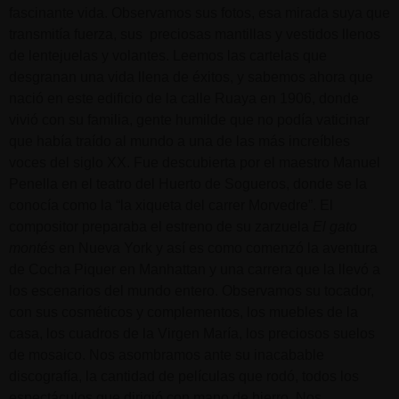
fascinante vida. Observamos sus fotos, esa mirada suya que
transmitía fuerza, sus preciosas mantillas y vestidos llenos
de lentejuelas y volantes. Leemos las cartelas que
desgranan una vida llena de éxitos, y sabemos ahora que
nació en este edificio de la calle Ruaya en 1906, donde
vivió con su familia, gente humilde que no podía vaticinar
que había traído al mundo a una de las más increíbles
voces del siglo XX. Fue descubierta por el maestro Manuel
Penella en el teatro del Huerto de Sogueros, donde se la
conocía como la “la xiqueta del carrer Morvedre”. El
compositor preparaba el estreno de su zarzuela
El gato
montés
en Nueva York y así es como comenzó la aventura
de Cocha Piquer en Manhattan y una carrera que la llevó a
los escenarios del mundo entero. Observamos su tocador,
con sus cosméticos y complementos, los muebles de la
casa, los cuadros de la Virgen María, los preciosos suelos
de mosaico. Nos asombramos ante su inacabable
discografía, la cantidad de películas que rodó, todos los
espectáculos que dirigió con mano de hierro. Nos