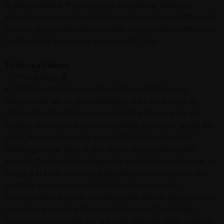
la mejor calidad. Pequeña pero acogedora, Bodegas
Paquito es una parada obligatoria si pasamos por Morvedre,
para un picoteo informal pero delicioso mientras admiramos
las Torres de Serranos y el cauce del Túria.
Teatro La Plazeta
—
Primat Reig, 8
El Teatro La Plazeta levantó el telón en 2020 con la
intención de ser un eje vertebrador entre los barrios de
Orriols, Torrefiel, Rascanya i La Saïdia. Forma parte del
Colegio Salesiano San Antonio Abad, por lo que acoge los
actos propios del centro, pero también está abierto al
público general, para el que ofrece una programación
variada. Destacan las propuestas centradas en el humor, la
magia o el circo. Son muy especiales su cine en vivo, que
consiste en la proyección de películas musicales
acompañadas de baile en directo (las últimas proyecciones
han sido
La la land
y
Mamma mia!
), o sus
Candlelight
,
conciertos iluminados por la luz de miles de velas. Además,