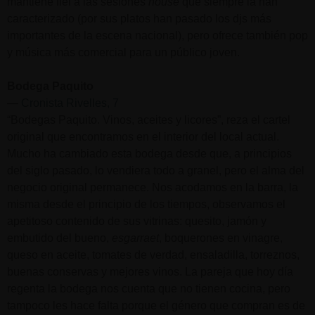
mantiene fiel a las sesiones
house
que siempre la han
caracterizado (por sus platos han pasado los djs más
importantes de la escena nacional), pero ofrece también pop
y música más comercial para un público joven.
Bodega Paquito
—
Cronista Rivelles, 7
“Bodegas Paquito. Vinos, aceites y licores”, reza el cartel
original que encontramos en el interior del local actual.
Mucho ha cambiado esta bodega desde que, a principios
del siglo pasado, lo vendiera todo a granel, pero el alma del
negocio original permanece. Nos acodamos en la barra, la
misma desde el principio de los tiempos, observamos el
apetitoso contenido de sus vitrinas: quesito, jamón y
embutido del bueno,
esgarraet
, boquerones en vinagre,
queso en aceite, tomates de verdad, ensaladilla, torreznos,
buenas conservas y mejores vinos. La pareja que hoy día
regenta la bodega nos cuenta que no tienen cocina, pero
tampoco les hace falta porque el género que compran es de