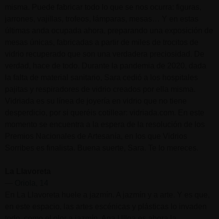
misma. Puede fabricar todo lo que se nos ocurra: figuras,
jarrones, vajillas, trofeos, lámparas, mesas… Y en estas
últimas anda ocupada ahora, preparando una exposición de
mesas únicas, fabricadas a partir de miles de trocitos de
vidrio recuperado que son una verdadera preciosidad. De
verdad, hace de todo. Durante la pandemia de 2020, dada
la falta de material sanitario, Sara cedió a los hospitales
pajitas y respiradores de vidrio creados por ella misma.
Vidriada es su línea de joyería en vidrio que no tiene
desperdicio, por si queréis cotillear: vidriada.com. En este
momento se encuentra a la espera de la resolución de los
Premios Nacionales de Artesanía, en los que Vidrios
Sorribes es finalista. Buena suerte, Sara. Te lo mereces.
La Llavoreta
—
Oriola, 14
En La Llavoreta huele a jazmín. A jazmín y a arte. Y es que,
en este espacio, las artes escénicas y plásticas lo invaden
todo, como el olor a jazmín. Ana Ulloa es ahora la