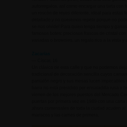
autorregalos, así como encargar una tarta con 
un roscón de reyes diferente, ideal para estas 
detallado y no queremos repetir porque no pod
se nos olvide! Para quien tenga tiempo y gana
famosos botes: preciosos frascos de cristal con
variadas o brownies, un regalo rico a la vista y 
Zacarías
—
Císcar, 16
Un clásico de esta calle y que no podemos dejar
tradicional de decoración sencilla cuyos camar
pantalón negro y sus mesas lucen impecables ma
barra no está presidido por ensaladilla rusa y 
vienen de los mejores puestos del Mercado Cent
puertas por primera vez en 1989 con una carta 
ahora comensales de toda la ciudad acuden al Z
mariscos y las carnes de primera.