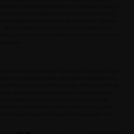
forma de número (hecha también con deliciosa galleta) o
fechas, hecho de galleta y los rellenos que ya os hemos
emos hablar más de este tema sin relamernos. ¡Que no
s, algo de mantequilla y huevos, venden también sus
 todo lo necesario para la elaboración casera de
cookies
al paladar.
 de visitar si pasamos por la zona es el Zacarías. Local
eros (los mismos de toda la vida) visten camisa blanca y
nteles blancos y servilletas de tela. El expositor de su
bravas, sino por pescados y mariscos fresquísimos que
ral. Cuesta creer que este restaurante abriera sus
sencilla, compuesta solo por bocadillos y tapas, pues
acarías por las tapas elaboradas, los pescados, los