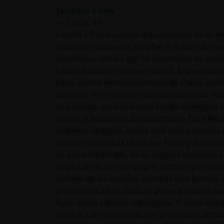
Terra bar à vins
—
Císcar, 48
Conocí a Pablo cuando era
sommelier
de mi re
potentes, con cuerpo, pero fue él quien me ens
especiales, con los que fui entrenando mi palada
formando mi aprendizaje vinícola. El peregrina
parte, por las recomendaciones de Pablo, crecí
inquietos. Pero aquello no duró demasiado. Fu
un proyecto que hacía tanto tiempo albergaba s
ciudad, y así lo hizo. Nació entonces Terra Bar
ambiente elegante, donde solo ocho personas a
pueden degustar la oferta que Pablo y su pareja,
de gama media-alta, en su mayoría franceses y s
amplia oferta de champagne, también por botel
en nivel de las bebidas: anchoas Don Bocarte
productores, charcutería de primera (encontra
buen aceite y buena mantequilla. Y, como siemp
un plus a la experiencia. Los precios van acord