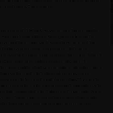
dad, un horno que tiene merecida la cola que se forma en
nde a cualquiera. Comencemos.
muy bien el chef Adam V. Boyer, quien abrió las puertas
crear una fusión entre los dos lugares en los que ha
ras comparten el amor por el pescado crudo, que Adam
s hechos con el pescado de mejor calidad que se
o el ceviche de corvina con kimchee, donde a la leche de
 kimchee coreano que ellos mismos elaboran; o la
e queso, galleta salada y ají amarillo, gratinada al horno
tampoco tiene nada de tradicional, como podemos
saikyo-miso de foie o el de salmón con chipotle y camote.
e un asado de tira de ternera cocinada cuarenta y ocho
ino tinto, acompañada de plátano macho crujiente. Si a lo
a y una atención minuciosa sabemos que estamos ante
ditado: tenemos que reservar con tiempo si queremos