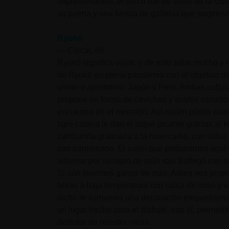
impresionantes, el único bar de vinos de la ciu
su puerta y una tienda de galletas que sorpre
Ryokō
—
Císcar, 49
Ryokō significa viajar, y de esto sabe mucho y 
de Ryokō en plena pandemia con el objetivo de 
vivido y aprendido: Japón y Perú. Ambas cultu
propone en forma de ceviches y sushis variado
encuentra en el mercado. Así nacen platos com
tigre casera le dan el toque picante gracias al
zamburiña gratinada a la huancaína, con salsa d
con parmesano. El sushi que probaremos aquí 
adivinar por su nigiri de atún rojo Balfegó con 
Si aún tenemos ganas de más, Adam nos propon
horas a baja temperatura con salsa de miso y v
dicho le sumamos una decoración elegantísim
un lugar hecho para el disfrute, eso sí, preme
disfrutar de nuestra mesa.