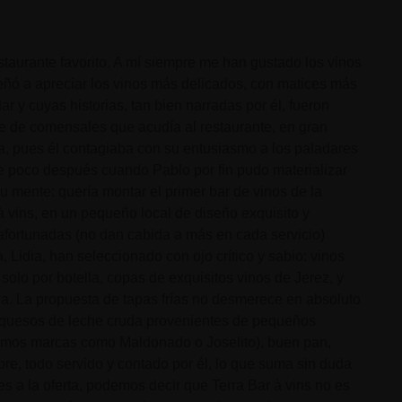
staurante favorito. A mí siempre me han gustado los vinos
eñó a apreciar los vinos más delicados, con matices más
r y cuyas historias, tan bien narradas por él, fueron
je de comensales que acudía al restaurante, en gran
a, pues él contagiaba con su entusiasmo a los paladares
e poco después cuando Pablo por fin pudo materializar
u mente: quería montar el primer bar de vinos de la
 à vins, en un pequeño local de diseño exquisito y
fortunadas (no dan cabida a más en cada servicio)
 Lidia, han seleccionado con ojo crítico y sabio: vinos
olo por botella, copas de exquisitos vinos de Jerez, y
la. La propuesta de tapas frías no desmerece en absoluto
, quesos de leche cruda provenientes de pequeños
remos marcas como Maldonado o Joselito), buen pan,
re, todo servido y contado por él, lo que suma sin duda
es a la oferta, podemos decir que Terra Bar à vins no es