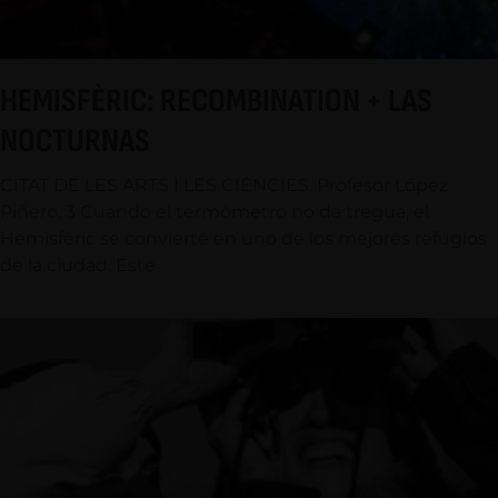
HEMISFÈRIC: RECOMBINATION + LAS
NOCTURNAS
CITAT DE LES ARTS I LES CIÉNCIES. Profesor López
Piñero, 3 Cuando el termómetro no da tregua, el
Hemisfèric se convierte en uno de los mejores refugios
de la ciudad. Este