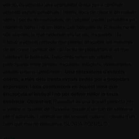
edició, és aquesta una oportunitat única per a conèixer
aquests espais personals i íntims, llocs de creació on naixen
idees i peces meravelloses, on l’esperit creatiu persisteix en
moments bons i no tan bons. Les botigues de Russafa no en
són alienes, ja que cedeixen els locals, les parets, i la
il·lusió a aquest projecte que permet descobrir les maneres
de fer, crear i pensar del col·lectiu de productors d’art que
habita en la barriada. Tres-cents seran els artistes
participants entre pintors, escultors, fotògrafs, videoartistes,
artistes urbans i
performers
.
Una seixantena d’estudis
oberts, a més dels trenta espais cedits per a projectes
expositius, i tots conflueixen en aquest lema que
encapçala el festival i no pot definir millor la seua
essència:
Obrant art
.
Russafart és una ocasió perfecta per
a vindre al quarter de Russafa, gaudir d’un cap de setmana
ple d’activitats, i amerar-se del vessant cultural i creatiu d’un
barri que mai no descansa. GLORIA POZUELO
+info