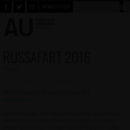
NEWSLETTER
RUSSAFART 2016
Proposta
DEL VIERNES 27 AL DOMINGO 29/5
DEL DIVENDRES 27 AL DIUMENGE 29/5
russafart.com
I per fi, Russafart. Hem hagut d’esperar dos anys, però ja
tenim de nou les portes obertes dels tallers dels molts
artistes que conviuen en aquest preciós barri. Com cada