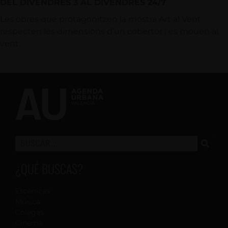
DEL DIVENDRES 3 AL DIVENDRES 24/7
Les obres que protagonitzen la mostra Art al Vent
respecten les dimensions d’un cobertor i es mouen al
vent.
¿QUÉ BUSCAS?
Escénicas
Música
Colegas
Cinema