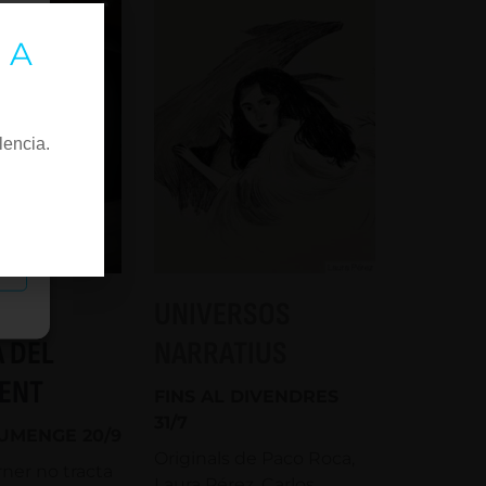
 A
lencia.
as
ONIA
UNIVERSOS
 DEL
NARRATIUS
ENT
FINS AL DIVENDRES
31/7
IUMENGE 20/9
Originals de Paco Roca,
ner no tracta
Laura Pérez, Carlos