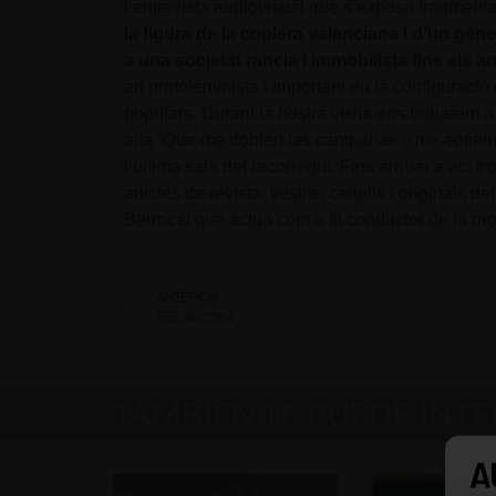
l’entrevista audiovisual que s’exposa fragmen
la figura de la coplera valenciana i d’un gène
a una societat rància i immobilista fins els a
art protofeminista i important en la configuraci
populars. Durant la nostra visita ens trobarem
alta “Que me doblen las campanas y me entierre
l’última sala del recorregut. Fins arribar a ací tr
articles de revista, vestits, cartells i originals d
Berrocal que actua com a fil conductor de la mo
ANTERIOR
BIENAL 2064
TAMBIÉN TE PUEDE INT