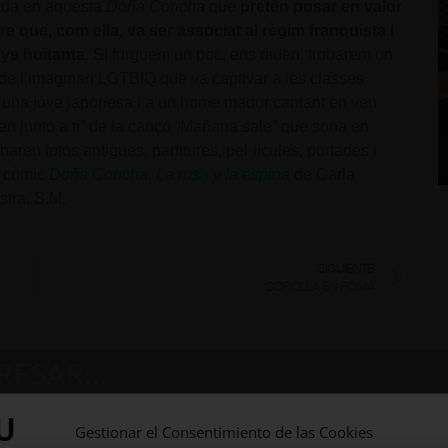
tada en aquesta
Doña Concha
que
pretén posar en valor
re que, com ella, va ser associat al règim franquista i
nys huitanta.
Si furguem un poc, ens diuen, trobarem un
ó de l’imaginari LGTBIQ que va captivar a les classes
 a una jove japonesa i a un home madur cantant en veu
n junto a ti” de la cançó “Mañana sale” que sona en
obareu fotos antigues, partitures, pel·lícules, portades i
el còmic
Doña Concha. La rosa y la espina
de Carla
stra. S.M.
SIGUIENTE
SOROLLA EN ROMA
ERESAR…
Gestionar el Consentimiento de las Cookies