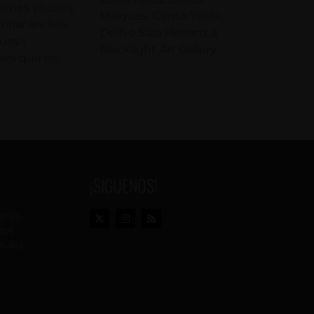
rmes visibles,
Maiques, Cento Yuste,
frar les lleis
Deih o Sara Herranz a
es i
Blacklight Art Gallery.
es que les
¡SÍGUENOS!
vento
dos
n AU