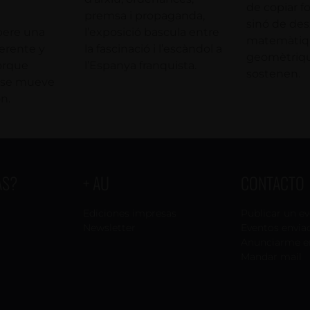
de copiar fo
premsa i propaganda,
sinó de desxi
pere una
l’exposició bascula entre
matemàtiqu
erente y
la fascinació i l’escàndol a
geomètriqu
porque
l’Espanya franquista.
sostenen.
n se mueve
n.
AS?
+ AU
CONTACTO
Ediciones impresas
Publicar un e
Newsletter
Eventos envia
Anunciarme e
Mandar mail