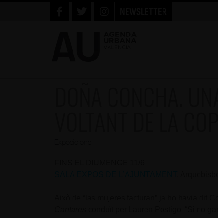
NEWSLETTER
DOÑA CONCHA. UNA
VOLTANT DE LA COP
Exposicions
FINS EL DIUMENGE 11/6
SALA EXPOS DE L’AJUNTAMENT
. Arquebisb
Això de “las mujeres facturan” ja ho havia dit 
Cantares
conduït per Lauren Postigo: “Si no gan