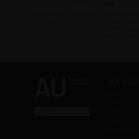
27/9
apuesta por dar
visibilidad a su colección
Que nadie es
de forma permanente.
colección coh
planificada, 
Avelino Marí
desde la pasió
¿QUÉ BUSC
Escénicas
Música
Colegas
Cinema
Proposta
Exposiciones