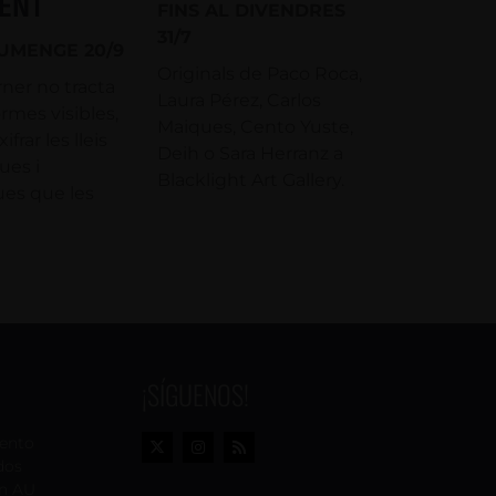
ENT
FINS AL DIVENDRES
31/7
IUMENGE 20/9
Originals de Paco Roca,
ner no tracta
Laura Pérez, Carlos
rmes visibles,
Maiques, Cento Yuste,
frar les lleis
Deih o Sara Herranz a
es i
Blacklight Art Gallery.
es que les
¡SÍGUENOS!
vento
dos
n AU