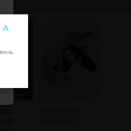
 A
lencia.
as
ONIA
UNIVERSOS
 DEL
NARRATIUS