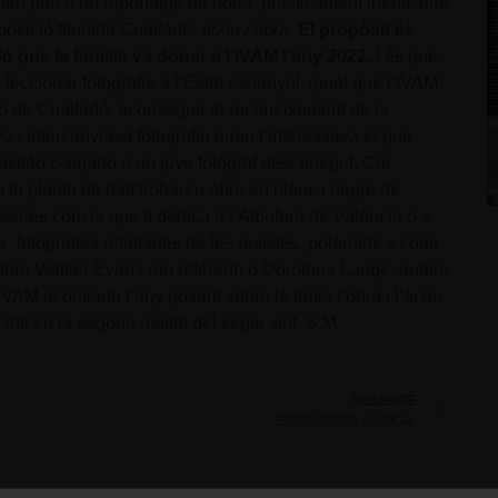
en part d’un reportatge de boda, pràcticament inèdit, que
osició titulada
Cualladó: arxiu / obra
.
El propòsit és
 que la família va donar a l’IVAM l’any 2022.
I és que,
leccionar fotografia a l’Estat espanyol, igual que l’IVAM
ió de Cualladó, aconseguir el reconeixement de la
 i intercanviava fotografia quan l’interessava el que
ebastião Salgado o un jove fotògraf desconegut. Cal
n la planta de dalt trobareu obra en blanc i negre de
 series com la que li dedica a l’Albufera de València o a
 fotografies retallades de les revistes, polaroids a color
s sobre Walker Evans (un referent) o Dorothea Lange, autora
’IVAM acomiada l’any posant sobre la taula l’obra i l’arxiu
stat en la segona meitat del segle vint. S.M.
SIGUIENTE
ESTRUCTURA MUSICAL