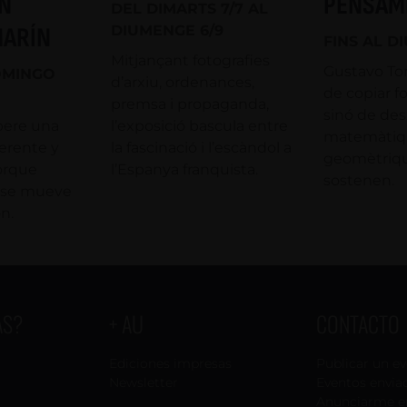
N
PENSAM
DEL DIMARTS 7/7 AL
MARÍN
DIUMENGE 6/9
FINS AL D
Mitjançant fotografies
Gustavo Tor
OMINGO
d’arxiu, ordenances,
de copiar fo
premsa i propaganda,
sinó de desxi
pere una
l’exposició bascula entre
matemàtiqu
erente y
la fascinació i l’escàndol a
geomètriqu
porque
l’Espanya franquista.
sostenen.
n se mueve
n.
AS?
+ AU
CONTACTO
Ediciones impresas
Publicar un e
Newsletter
Eventos envia
Anunciarme e