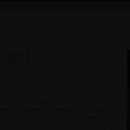
/ OBRA
ical en la defensa de la seua llibertat per a crear i
f que no acceptava ortodòxies, s’atrevia amb el negre en
malistes i sorprenents on el context era fonamental.
tos de la seua boda o d’enfocar a l’escolà i deixar als