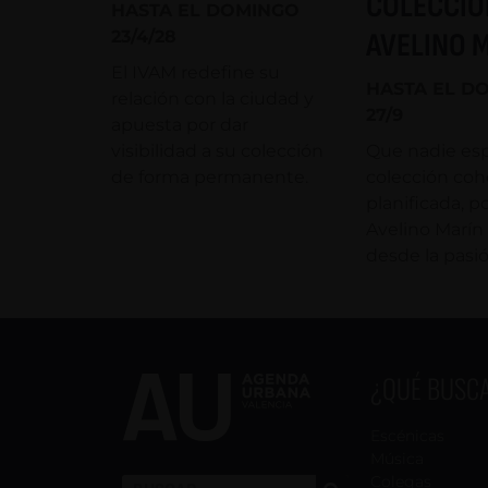
COLECCIÓ
HASTA EL DOMINGO
23/4/28
AVELINO 
El IVAM redefine su
HASTA EL D
relación con la ciudad y
27/9
apuesta por dar
visibilidad a su colección
Que nadie es
de forma permanente.
colección coh
planificada, 
Avelino Marí
desde la pasió
¿QUÉ BUSC
Escénicas
Música
Colegas