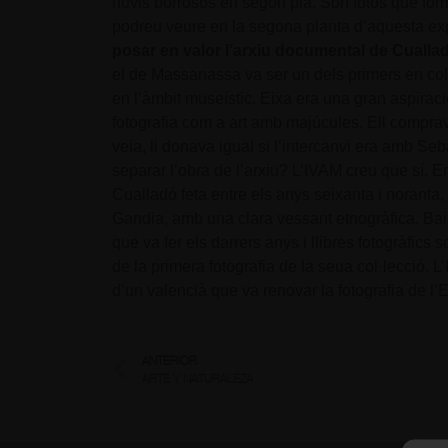
nuvis borrosos en segon pla. Són fotos que form
podreu veure en la segona planta d’aquesta exp
posar en valor l’arxiu documental de Cualladó
el de Massanassa va ser un dels primers en col·
en l’àmbit museístic. Eixa era una gran aspirac
fotografia com a art amb majúcules. Ell comprava
veia, li donava igual si l’intercanvi era amb S
separar l’obra de l’arxiu? L’IVAM creu que sí. E
Cualladó feta entre els anys seixanta i noranta,
Gandia, amb una clara vessant etnogràfica. Baix,
que va fer els darrers anys i llibres fotogràfic
de la primera fotografia de la seua col·lecció. L
d’un valencià que va renovar la fotografia de l’E
ANTERIOR
ARTE Y NATURALEZA