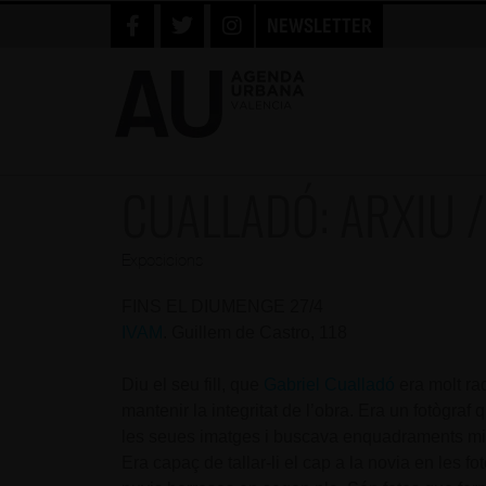
NEWSLETTER
CUALLADÓ: ARXIU 
Exposicions
FINS EL DIUMENGE 27/4
IVAM
. Guillem de Castro, 118
Diu el seu fill, que
Gabriel Cualladó
era molt rad
mantenir la integritat de l’obra. Era un fotògra
les seues imatges i buscava enquadraments mini
Era capaç de tallar-li el cap a la novia en les fo