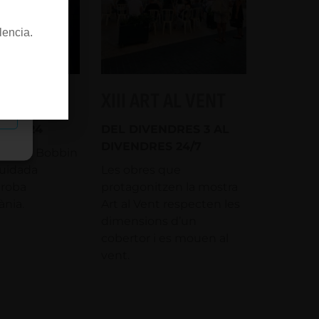
lencia.
XIII ART AL VENT
as
Gran, 24
DEL DIVENDRES 3 AL
DIVENDRES 24/7
special Bobbin
cuidada
Les obres que
 roba
protagonitzen la mostra
nia.
Art al Vent respecten les
dimensions d’un
cobertor i es mouen al
vent.