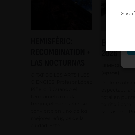
Es
Suscrí
M
HEMISFÈRIC:
ECLIPSI S
RECOMBINATION +
2026
LAS NOCTURNAS
DIMECRES 12/
(aprox)
CITAT DE LES ARTS I LES
CIÉNCIES. Profesor López
Podrem obser
Piñero, 3 Cuando el
espectacular e
termómetro no da
total en punts
tregua, el Hemisfèric se
territori com 
convierte en uno de los
Macastre o Pu
mejores refugios de la
ciudad. Este