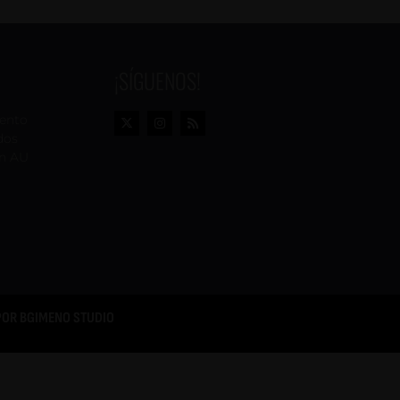
¡SÍGUENOS!
vento
dos
n AU
POR
BGIMENO STUDIO