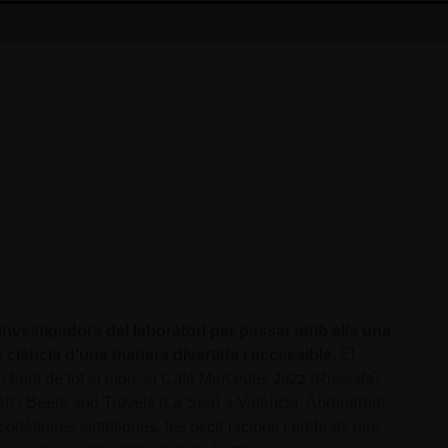
 investigadors del laboratori per passar amb ells una
 ciència d’una manera divertida i accessible.
El
en bars de tot el món: el Café Mercedes Jazz (Russafa),
t) i Beers and Travels (La Seu) a València. Aprendrem
codèliques sintètiques, les oscil·lacions cerebrals que