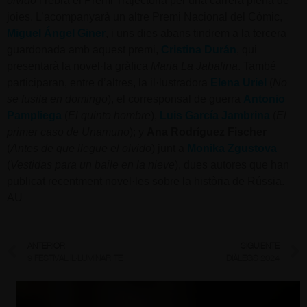
olvido
i rebrà el Premi Trajectòria per una carrera plena de
joies. L’acompanyarà un altre Premi Nacional del Còmic,
Miguel Ángel Giner
, i uns dies abans tindrem a la tercera
guardonada amb aquest premi,
Cristina Durán
, qui
presentarà la novel·la gràfica
Maria La Jabalina
. També
participaran, entre d’altres, la il·lustradora
Elena Uriel
(
No
se fusila en domingo
), el corresponsal de guerra
Antonio
Pampliega
(
El quinto hombre
),
Luis García Jambrina
(
El
primer caso de Unamuno
); y
Ana Rodríguez Fischer
(
Antes de que llegue el olvido
) junt a
Monika Zgustova
(
Vestidas para un baile en la nieve
), dues autores que han
publicat recentment novel·les sobre la història de Rússia.
AU
ANTERIOR
SIGUIENTE
9 FESTIVAL IL·LUMINAR-TE
DIÀLEGS 2024