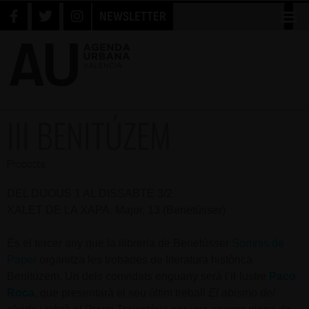
NEWSLETTER
III BENITÚZEM
Proposta
DEL DIJOUS 1 AL DISSABTE 3/2
XALET DE LA XAPA. Major, 13 (Benetússer)
És el tercer any que la llibreria de Benetússer
Somnis de
Paper
organitza les trobades de literatura històrica
Benitúzem. Un dels convidats enguany serà l’il·lustre
Paco
Roca
, que presentarà el seu últim treball
El abismo del