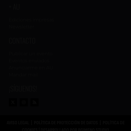
+ AU
Ediciones impresas
Newsletter
CONTACTO
Publicar un evento
Eventos enviados
Anunciarme en AU
Mandar mail
¡SÍGUENOS!
AVISO LEGAL
|
POLÍTICA DE PROTECCIÓN DE DATOS
|
POLÍTICA DE
COOKIES
| DESARROLLADO POR
BGIMENO STUDIO