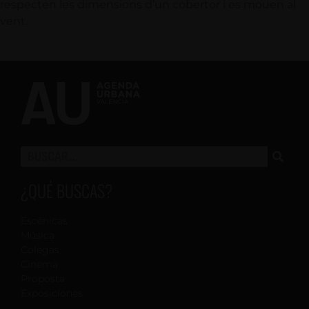
respecten les dimensions d’un cobertor i es mouen al
vent.
¿QUÉ BUSCAS?
Escénicas
Música
Colegas
Cinema
Proposta
Exposiciones