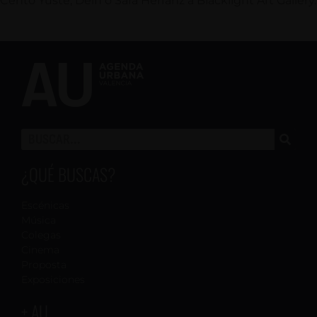
Cento Yuste, Deih o Sara Herranz a Blacklight Art Gallery.
¿QUÉ BUSCAS?
Escénicas
Música
Colegas
Cinema
Proposta
Exposiciones
+ AU