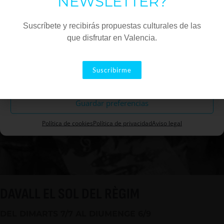
NEWSLETTER?
Que nadie espere una colección coherente y
Marketing
Suscríbete y recibirás propuestas culturales de las
planificada, porque Avelino Marín se mueve desde la
que disfrutar en Valencia.
pasión.
Aceptar
Suscribirme
Descartar
Guardar preferencias
Política de cookies
Política de privacidad
Aviso legal
DAVALL EL SOL DEL RÈGIM
DEL DIMARTS 7/7 AL DIUMENGE 6/9