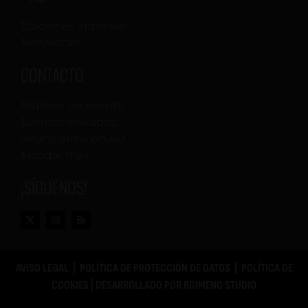
Ediciones impresas
Newsletter
CONTACTO
Publicar un evento
Eventos enviados
Anunciarme en AU
Mandar mail
¡SÍGUENOS!
AVISO LEGAL
|
POLÍTICA DE PROTECCIÓN DE DATOS
|
POLÍTICA DE
COOKIES
| DESARROLLADO POR
BGIMENO STUDIO