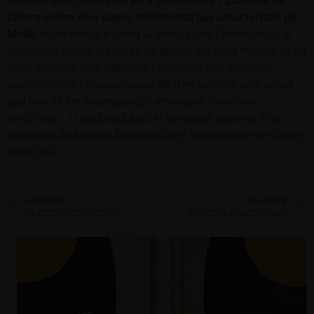
imatges que combinen jocs geomètrics i gammes de
colors sobre eixe paper mil·limetrat tan característic de
Mollá.
Hello image
il·lustra la música que l’acompanya al
seu estudi durant les hores de treball; allí sona música de tot
tipus, sobretot rock alternatiu i melodies electròniques,
experimentals i enigmàtiques. Molt en sintonia amb un art
que beu de les avantguardes artístiques (futurisme,
vorticisme…) i les creua amb el delicat art japonès, l’art
geomètric de Manuel Barbadillo o el minimalisme de Daniel
Buren. AU
ANTERIOR
SIGUIENTE
NUDOS ESCURRIDIZOS
COSAS QUE HACEN CLAC