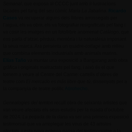
Semanal
, que exposa al CCCC junt amb il·lustracions
tacades pel fang del seu còmic
Maria La Jabalina
.
Ricardo
Cases
va recuperar alguns dels llibres arrossegats per
l’aigua, els va obrir, els va fotografiar resignificats pel fang i
va cosir les imatges en un fotollibre anomenat
Catálogo
, que
ens parla d’atzar, pèrdua, memòria i la naturalesa imposant
la seua marca. Ara presenta un quadre-
collage
amb relleu
que combina elements industrials amb animals marins.
Elías Taño
va muntar una exposició a Bangarang amb obra
gràfica i originals maltractats pel fang, i això és el que
tornem a veure al Centre del Carme: cartells d’obres de
teatre com
El mercado es más libre que tú
, dissenyats per a
la companyia de teatre polític
Atirohecho
.
Genealogies del territori
recull obra de seixanta artistes que
van veure afectats els seus estudis per la riuada d’octubre
de 2024.
La petjada de la dana
va ser una primera exposició
testimonial que va arreplegar les veus de 43 artistes
afectats, i esta nova entrega passa del testimoniatge a la