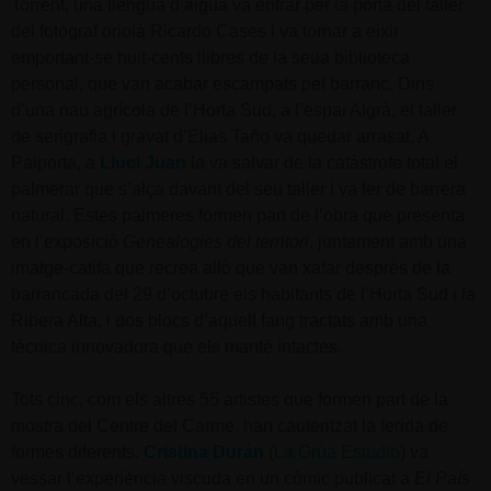
Torrent, una llengua d’aigua va entrar per la porta del taller
del fotògraf oriolà Ricardo Cases i va tornar a eixir
emportant-se huit-cents llibres de la seua biblioteca
personal, que van acabar escampats pel barranc. Dins
d’una nau agrícola de l’Horta Sud, a l’espai Algrà, el taller
de serigrafia i gravat d’Elias Taño va quedar arrasat. A
Paiporta, a
Lluci Juan
la va salvar de la catàstrofe total el
palmerar que s’alça davant del seu taller i va fer de barrera
natural. Estes palmeres formen part de l’obra que presenta
en l’exposició
Genealogies del territori
, juntament amb una
imatge-catifa que recrea allò que van xafar després de la
barrancada del 29 d’octubre els habitants de l’Horta Sud i la
Ribera Alta, i dos blocs d’aquell fang tractats amb una
tècnica innovadora que els manté intactes.
Tots cinc, com els altres 55 artistes que formen part de la
mostra del Centre del Carme, han cauteritzat la ferida de
formes diferents.
Cristina Durán
(
La Grúa Estudio
) va
vessar l’experiència viscuda en un còmic publicat a
El País