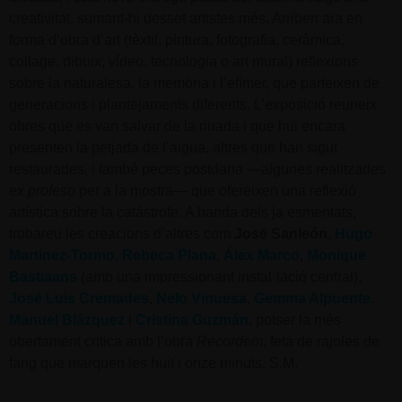
creativitat, sumant-hi desset artistes més. Arriben ara en
forma d’obra d’art (tèxtil, pintura, fotografia, ceràmica,
collage, dibuix, vídeo, tecnologia o art mural) reflexions
sobre la naturalesa, la memòria i l’efímer, que parteixen de
generacions i plantejaments diferents. L’exposició reuneix
obres que es van salvar de la riuada i que hui encara
presenten la petjada de l’aigua, altres que han sigut
restaurades, i també peces postdana —algunes realitzades
ex profeso
per a la mostra— que ofereixen una reflexió
artística sobre la catàstrofe. A banda dels ja esmentats,
trobareu les creacions d’altres com
José Sanleón
,
Hugo
Martínez-Tormo
,
Rebeca Plana
,
Álex Marco
,
Monique
Bastiaans
(amb una impressionant instal·lació central),
José Luis Cremades
,
Nelo Vinuesa
,
Gemma Alpuente
,
Manuel Blázquez
i
Cristina Guzmán
, potser la més
obertament crítica amb l’obra
Recordem
, feta de rajoles de
fang que marquen les huit i onze minuts. S.M.