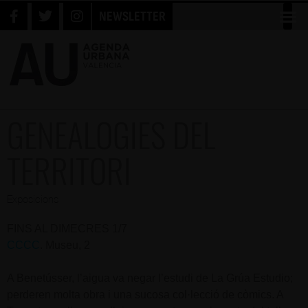
NEWSLETTER
GENEALOGIES DEL
TERRITORI
Exposicions
FINS AL DIMECRES 1/7
CCCC
. Museu, 2
A Benetússer, l’aigua va negar l’estudi de La Grúa Estudio;
perderen molta obra i una sucosa col·lecció de còmics. A