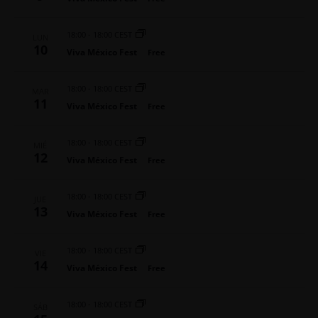
ó
c
o
n
n
i
d
18:00
-
18:00 CEST
LUN
a
e
10
ó
Viva México Fest
Free
r
v
n
i
f
18:00
-
18:00 CEST
s
e
MAR
d
11
t
Viva México Fest
c
Free
e
a
h
s
b
a
18:00
-
18:00 CEST
MIÉ
d
.
12
ú
Viva México Fest
Free
e
s
E
v
18:00
-
18:00 CEST
JUE
q
13
e
Viva México Fest
Free
u
n
t
e
18:00
-
18:00 CEST
VIE
o
14
d
Viva México Fest
Free
a
18:00
-
18:00 CEST
y
SÁB