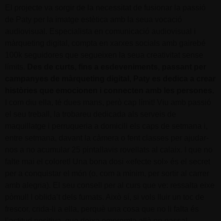
El projecte va sorgir de la necessitat de fusionar la passió
de Paty per la imatge estètica amb la seua vocació
audiovisual. Especialista en comunicació audiovisual i
màrqueting digital, compta en xarxes socials amb gairebé
100k seguidores que segueixen la seua creativitat sense
límits.
Des de curts, fins a esdeveniments, passant per
campanyes de màrqueting digital, Paty es dedica a crear
històries que emocionen i connecten amb les persones.
I com diu ella, té dues mans, però cap límit! Viu amb passió
el seu treball, la trobareu dedicada als serveis de
maquillatge i perruqueria a domicili els caps de setmana i,
entre setmana, davant la càmera o fent classes per ajudar-
nos a no acumular 25 pintallavis rovellats al calaix. I que no
falte mai el coloret! Una bona dosi «efecte sol» és el secret
per a conquistar el món (o, com a mínim, per sortir al carrer
amb alegria). El seu consell per al curs que ve: ressalta eixe
pòmul! I oblida’t dels fumats. Això sí, si vols lluir un toc de
frescor, crida-li a ella, perquè una cosa que no li falta és
l’actitud positiva, que deixa empremta allà on passa!