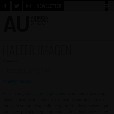
NEWSLETTER
HALTER IMAGEN
Proposta
MERECEN LA PIERNA
@halter.imagen
Paty, la maga d’
Halter Imagen
, et deixarà com una de les
millors versions de tu mateixa amb dues mirades, quatre
riures i la seguretat que ella desprèn. Un efecte «wow» que
només es pot aconseguir amb mans de fada com les seues.