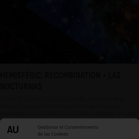
HEMISFÈRIC: RECOMBINATION + LAS
NOCTURNAS
CITAT DE LES ARTS I LES CIÉNCIES. Profesor López
Piñero, 3 Cuando el termómetro no da tregua, el
Hemisfèric se convierte en uno de los mejores refugios
de la ciudad. Este
Gestionar el Consentimiento
de las Cookies