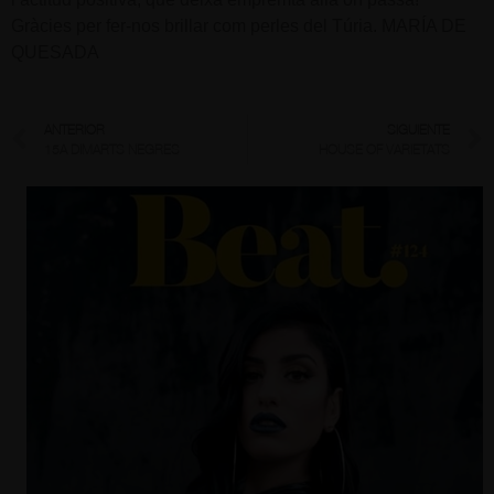
Gràcies per fer-nos brillar com perles del Túria. MARÍA DE
QUESADA
ANTERIOR
SIGUIENTE
15A DIMARTS NEGRES
HOUSE OF VARIETATS