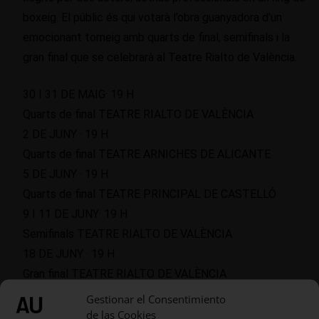
boxeig. El públic és qui votarà l’obra guanyadora d’un
emocionant torneig amb quarts de final, semifinals i la
gran final que se celebrarà al Teatre Rialto de València.
30 I 31 DE MAIG· 19 H
Quarts de final TEATRE RIALTO DE VALÈNCIA
2 DE JUNY · 19 H
Quarts de final TEATRE ARNICHES DE ALICANTE
5 DE JUNY · 19 H
Quarts de final TEATRE PRINCIPAL DE CASTELLÓ
9 I 11 DE JUNY· 19 H
Semifinals TEATRE RIALTO DE VALÈNCIA
18 DE JUNY · 19 H
Gran final TEATRE RIALTO DE VALÈNCIA
Gestionar el Consentimiento
de las Cookies