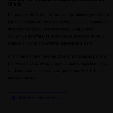
Dibuix
Un projecte de Siroco Cultural i Jorge Alamar que té com
a principal objectiu fomentar l’educació visual mitjançant
un programa d’activitats adreçades a persones i
col·lectius de diferents rangs d’edat, prestant especial
atenció a la pròpia comunitat que habita el barri.
Una jornada a l’aire lliure per dibuixar El Cabanyal paper en
mà. Mario Álvarez i Pep López Escribà compartiran claus
de dibuix urbà en una activitat grupal oberta a tots els
nivells i tècniques.
Añadir al calendario