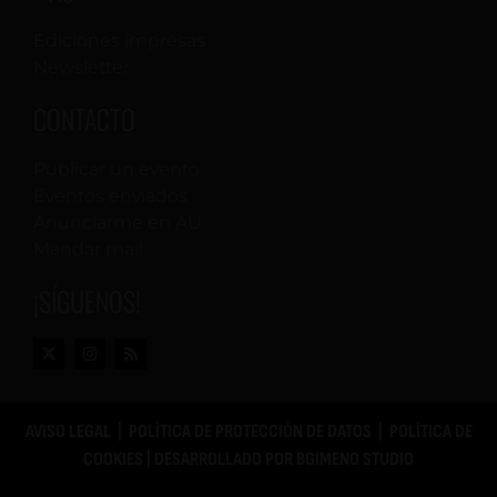
Ediciones impresas
Newsletter
CONTACTO
Publicar un evento
Eventos enviados
Anunciarme en AU
Mandar mail
¡SÍGUENOS!
AVISO LEGAL
|
POLÍTICA DE PROTECCIÓN DE DATOS
|
POLÍTICA DE
COOKIES
| DESARROLLADO POR
BGIMENO STUDIO