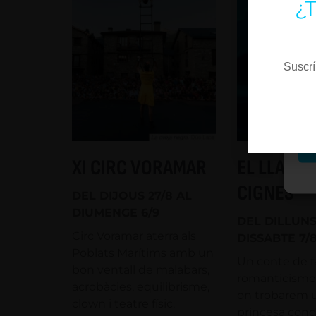
¿
Fu
Es
Suscrí
M
XI CIRC VORAMAR
EL LLAC D
CIGNES
DEL DIJOUS 27/8 AL
DIUMENGE 6/9
DEL DILLUNS
Circ Voramar aterra als
DISSABTE 7/
Poblats Marítims amb un
Un conte de f
bon ventall de malabars,
romanticisme 
acrobàcies, equilibrisme,
on trobarem 
clown i teatre físic.
princesa con