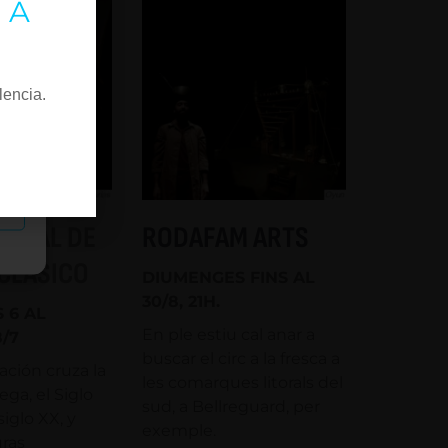
 A
lencia.
as
STIVAL DE
RODAFAM ARTS
CLÁSICO
DIUMENGES FINS AL
30/8, 21H.
 6 AL
En ple estiu cal anar a
/7
buscar el circ a la fresca a
ción cruza la
les comarques litorals del
ega, el Siglo
sud, a Bellreguard, per
siglo XX, y
exemple.
uras