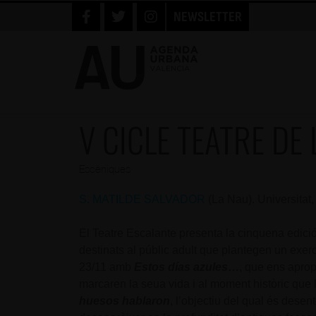
NEWSLETTER
V CICLE TEATRE DE
Escèniques
S. MATILDE SALVADOR
(La Nau). Universitat,
El Teatre Escalante presenta la cinquena edici
destinats al públic adult que plantegen un exerc
23/11 amb
Estos días azules
…
, que ens aprop
marcaren la seua vida i al moment històric que l
huesos hablaron
, l’objectiu del qual és desen