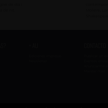
gne de dia i
contempor
 de nit.
Molière, Lo
Shakespear
AS?
+ AU
CONTACTO
Ediciones impresas
Publicar un e
Newsletter
Eventos envia
Anunciarme e
Mandar mail