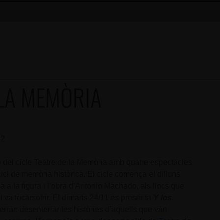
 LA MEMÒRIA
 2
ó del cicle Teatre de la Memòria amb quatre espectacles
ici de memòria històrica. El cicle comença el dilluns
a a la figura i l’obra d’Antonio Machado, als llocs que
i va tocarsofrir. El dimarts 24/11 es presenta
Y los
terrar: desenterrar les històries d’aquells que van