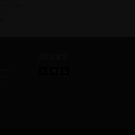
áneas de
rca o
e.
¡SÍGUENOS!
vento
dos
n AU