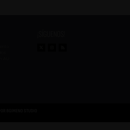
¡SÍGUENOS!
vento
dos
n AU
POR
BGIMENO STUDIO