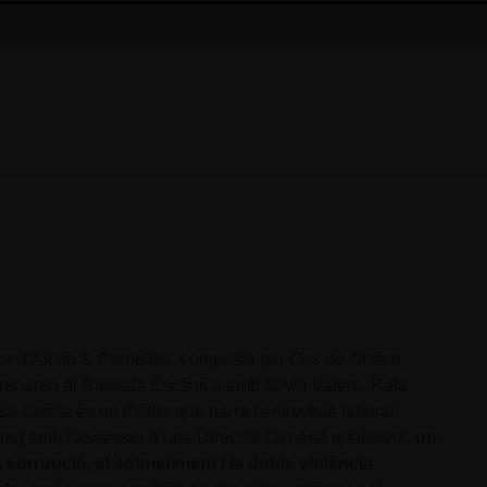
or
d’Alcón & Cornelles, composta per
Des de l’infern
trenaren al Russafa Escènica amb Silvia Valero, Rafa
La Crítica
és un
thriller
que narra l’entrevista laboral
rans) amb l’assessor d’una Direcció General qualsevol,
un
 corrupció, el sotmetiment i la doble violència