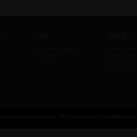
AS?
+ AU
CONTACTO
Ediciones impresas
Publicar un e
Newsletter
Eventos envia
Anunciarme e
Mandar mail
TICA DE PROTECCIÓN DE DATOS
|
POLÍTICA DE COOKIES
| DESARROLLADO 