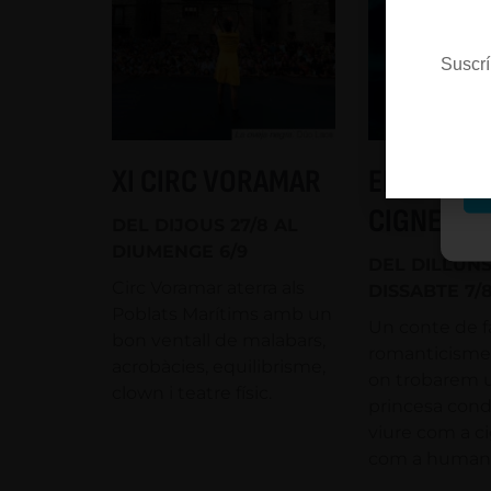
Es
Suscrí
M
XI CIRC VORAMAR
EL LLAC D
CIGNES
DEL DIJOUS 27/8 AL
DIUMENGE 6/9
DEL DILLUNS
Circ Voramar aterra als
DISSABTE 7/
Poblats Marítims amb un
Un conte de f
bon ventall de malabars,
romanticisme 
acrobàcies, equilibrisme,
on trobarem 
clown i teatre físic.
princesa con
viure com a ci
com a humana