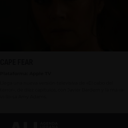
CAPE FEAR
Plataforma: Apple TV
Llega una nueva versión televisiva de «El cabo del
terror», de diez capítulos, con Javier Bardem y la ma-ra-
vi-llo-sa Amy Adams.