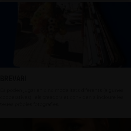
BREVARI
Es poden jugar en cinc modalitats diferents (algunes,
cooperatives) i els creadors et conviden a incloure les
teues pròpies fotografies.