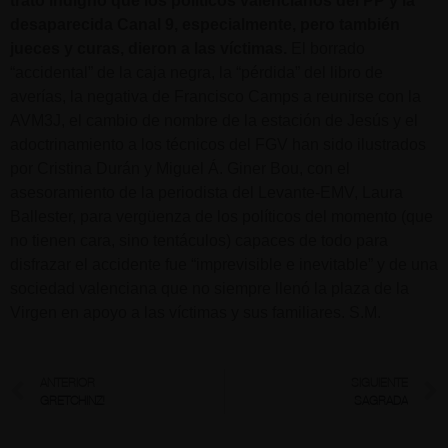
trato indigno que los políticos valencianos del PP y la
desaparecida Canal 9, especialmente, pero también
jueces y curas, dieron a las víctimas.
El borrado
“accidental” de la caja negra, la “pérdida” del libro de
averías, la negativa de Francisco Camps a reunirse con la
AVM3J, el cambio de nombre de la estación de Jesús y el
adoctrinamiento a los técnicos del FGV han sido ilustrados
por Cristina Durán y Miguel Á. Giner Bou, con el
asesoramiento de la periodista del Levante-EMV, Laura
Ballester, para vergüenza de los políticos del momento (que
no tienen cara, sino tentáculos) capaces de todo para
disfrazar el accidente fue “imprevisible e inevitable” y de una
sociedad valenciana que no siempre llenó la plaza de la
Virgen en apoyo a las víctimas y sus familiares. S.M.
ANTERIOR
SIGUIENTE
GRETCHINZ!
SAGRADA