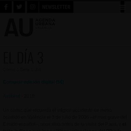
NEWSLETTER
EL DÍA 3
Còmic & Serie & Joc
Comprar edición digital (5€)
Astiberri
· 2018
Un cómic que recuerda el trágico accidente de metro
ocurrido en València el 3 de julio de 2006 –el mas grave del
Estado español–, unos días antes de la visita del Papa, y
el