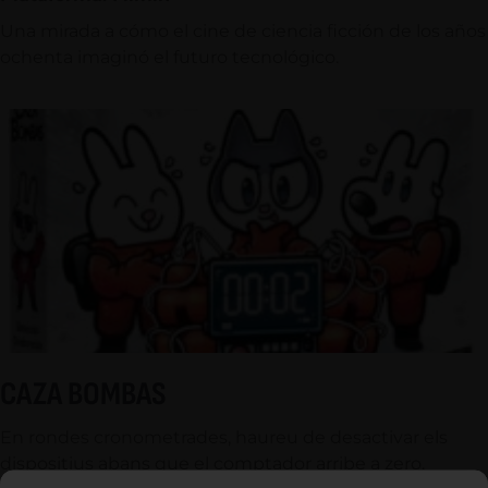
Una mirada a cómo el cine de ciencia ficción de los años
ochenta imaginó el futuro tecnológico.
CAZA BOMBAS
En rondes cronometrades, haureu de desactivar els
dispositius abans que el comptador arribe a zero.