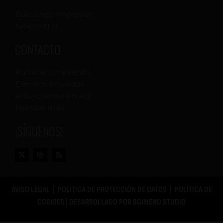
Ediciones impresas
Newsletter
CONTACTO
Publicar un evento
Eventos enviados
Anunciarme en AU
Mandar mail
¡SÍGUENOS!
AVISO LEGAL
|
POLÍTICA DE PROTECCIÓN DE DATOS
|
POLÍTICA DE
COOKIES
| DESARROLLADO POR
BGIMENO STUDIO