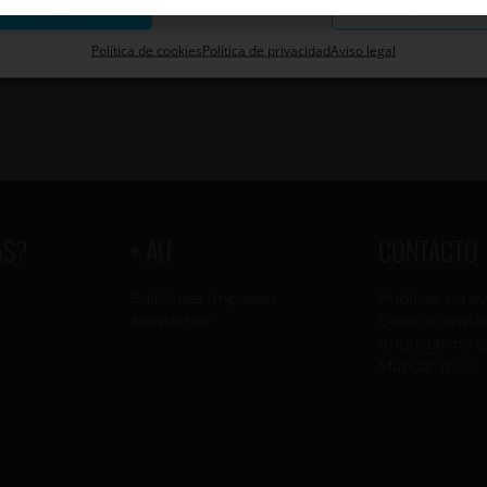
Aceptar
Descartar
Guardar preferenci
Política de cookies
Política de privacidad
Aviso legal
AS?
+ AU
CONTACTO
Ediciones impresas
Publicar un e
Newsletter
Eventos envia
Anunciarme e
Mandar mail