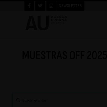
NEWSLETTER
MUESTRAS OFF 2025
N
a
I
v
n
e
g