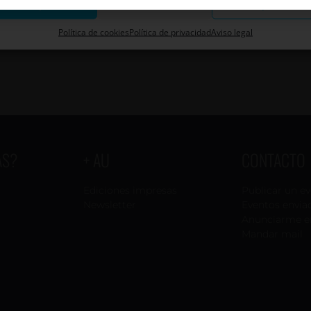
Aceptar
Descartar
Guardar preferenci
Política de cookies
Política de privacidad
Aviso legal
AS?
+ AU
CONTACTO
Ediciones impresas
Publicar un e
Newsletter
Eventos envia
Anunciarme e
Mandar mail