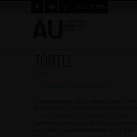
NEWSLETTER
TÓRTEL
Música
EL LOCO CLUB
. Erudit Orellana, 12
Primer concert de l’any a València per a Tórtel i
del seu últim CD. Des del seu llançament el pa
especialitzats que ja ho han situat entre els dis
tormentas
(Intromúsica 2018) és una espèci
un costat, la seua habitual eufòria pop
i, pe