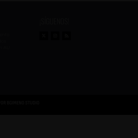
¡SÍGUENOS!
vento
dos
n AU
POR
BGIMENO STUDIO