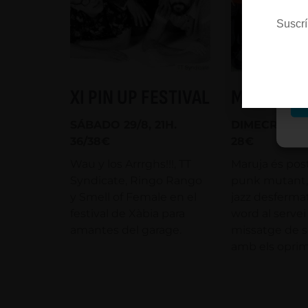
Es
Suscrí
M
XI PIN UP FESTIVAL
MARUJA
SÁBADO 29/8, 21H.
DIMECRES 26/
36/38€
28€
Wau y los Arrrghs!!!, TT
Maruja és pos
Syndicate, Ringo Rango
punk mutant,
y Smell of Female en el
jazz desferma
festival de Xàbia para
word al servei
amantes del garage.
missatge de so
amb els oprim