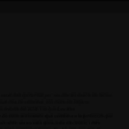
 excel·lent oportunitat per escoltar en directe els temes
ssat mes de setembre, són molts els mitjans
cs favorits del 2018. I és que
Las tres
e de
suite
surrealista que combina a la perfecció, per
r un altre, un so més greu, més electrònic i més