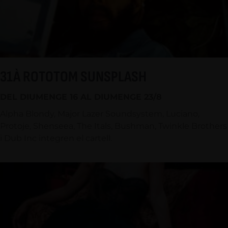
31À ROTOTOM SUNSPLASH
DEL DIUMENGE 16 AL DIUMENGE 23/8
Alpha Blondy, Major Lazer Soundsystem, Luciano,
Protoje, Shenseea, The Itals, Bushman, Twinkle Brothers
i Dub Inc integren el cartell.