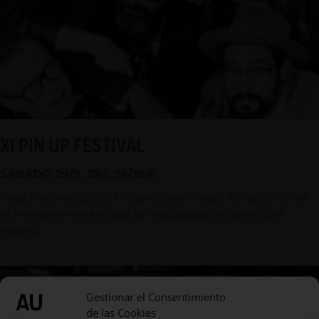
XI PIN UP FESTIVAL
SÁBADO 29/8, 21H. 36/38€
Wau y los Arrrghs!!!, TT Syndicate, Ringo Rango y Smell
of Female en el festival de Xàbia para amantes del
garage.
Gestionar el Consentimiento
de las Cookies