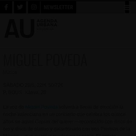
NEWSLETTER
MIGUEL POVEDA
Música
SÁBADO 20/6, 22H. 50/72€
P. BOUS. Xàtiva, 28
La voz de
Miguel Poveda
volverá a llenar de emoción la
noche valenciana en un concierto que celebra los quince
años de aquel
Coplas del querer
—reconocido con disco de
oro y disco de platino y galardonado con tres Premios de la