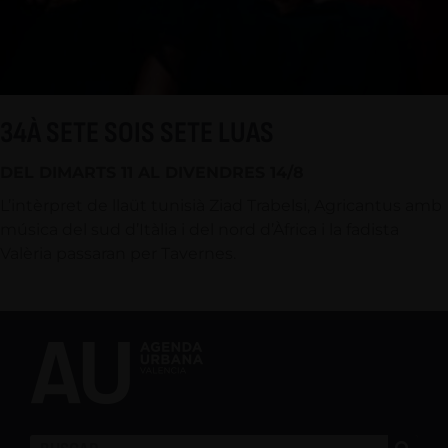
34À SETE SOIS SETE LUAS
DEL DIMARTS 11 AL DIVENDRES 14/8
L’intèrpret de llaüt tunisià Ziad Trabelsi, Agricantus amb
música del sud d’Itàlia i del nord d’Àfrica i la fadista
Valèria passaran per Tavernes.