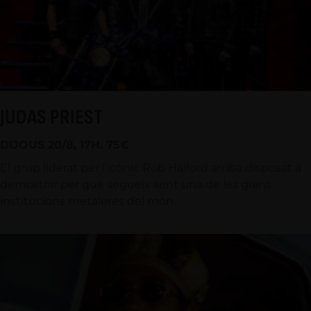
JUDAS PRIEST
DIJOUS 20/8, 17H. 75€
El grup liderat per l’icònic Rob Halford arriba disposat a
demostrar per què segueix sent una de les grans
institucions metaleres del món.