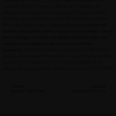
Delinqüentes en 2012, El Canijo siguió componiendo y
cantando, lo que le llevó a publicar varios trabajos en
solitario. Además, formó otra banda en 2014,
La Pandilla
Voladora
, acompañado por Albert Pla, Lichis de La Cabra
Mecánica, Muchachito y Tomasito. Ahora,
el creador del
sonido
garrapatero
retoma su carrera en solitario con su
tercer trabajo, un canto a la alegría y al buen rollo, que
consigue contagiarnos de ese positivismo tan
necesario.
Con ritmos movidos y la mezcla de diferentes
sonidos, pero teniendo como base su característica guitarra
española, nos invita a bailar y cantar disfrutando de la
música. Así que ya sabéis: ¡liberad a la fiera! MAJO SIERRA
ANTERIOR
SIGUIENTE
CONCERT THAÏS MORELL
ETNOMUSIC ESTIU 2018