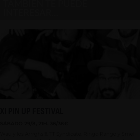
TAMBIÉN TE PUEDE
INTERESAR…
XI PIN UP FESTIVAL
SÁBADO 29/8, 21H. 36/38€
Wau y los Arrrghs!!!, TT Syndicate, Ringo Rango y Smell