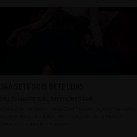
34À SETE SOIS SETE LUAS
DEL DIMARTS 11 AL DIVENDRES 14/8
L’intèrpret de llaüt tunisià Ziad Trabelsi, Agricantus amb
música del sud d’Itàlia i del nord d’Àfrica i la fadista
Valèria passaran per Tavernes.