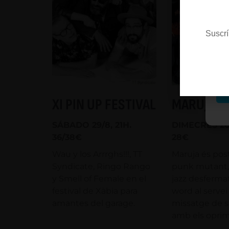
Fu
Es
Suscrí
M
XI PIN UP FESTIVAL
MARUJA
SÁBADO 29/8, 21H.
DIMECRES 26/
36/38€
28€
Wau y los Arrrghs!!!, TT
Maruja és pos
Syndicate, Ringo Rango
punk mutant,
y Smell of Female en el
jazz desferma
festival de Xàbia para
word al servei
amantes del garage.
missatge de so
amb els oprim