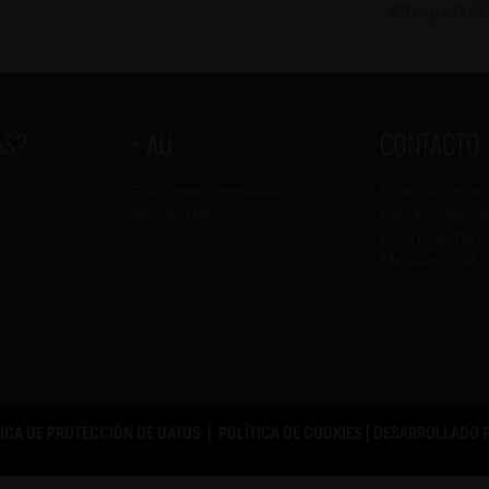
integren el 
AS?
+ AU
CONTACTO
Ediciones impresas
Publicar un e
Newsletter
Eventos envia
Anunciarme e
Mandar mail
TICA DE PROTECCIÓN DE DATOS
|
POLÍTICA DE COOKIES
| DESARROLLADO 