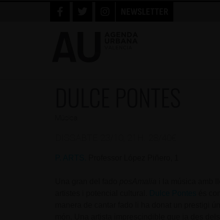
NEWSLETTER
DULCE PONTES
Música
DISSABTE 23/10, 21H. 28/40€
P. ARTS.
Professor López Piñero, 1
Una gran del fado
posAmalia
i la música amb ll
artistes i potencial cultural.
Dulce Pontes
és com
manera de cantar fado li ha donat un prestigi ú
món. Una artista imprescindible que ja des del