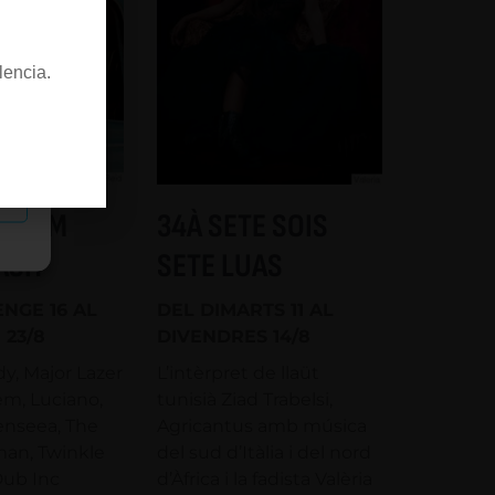
lencia.
as
TOTOM
34À SETE SOIS
ASH
SETE LUAS
NGE 16 AL
DEL DIMARTS 11 AL
 23/8
DIVENDRES 14/8
y, Major Lazer
L’intèrpret de llaüt
m, Luciano,
tunisià Ziad Trabelsi,
enseea, The
Agricantus amb música
man, Twinkle
del sud d’Itàlia i del nord
Dub Inc
d’Àfrica i la fadista Valèria