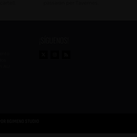
cartell.
passaran per Tavernes.
¡SÍGUENOS!
vento
dos
n AU
POR
BGIMENO STUDIO