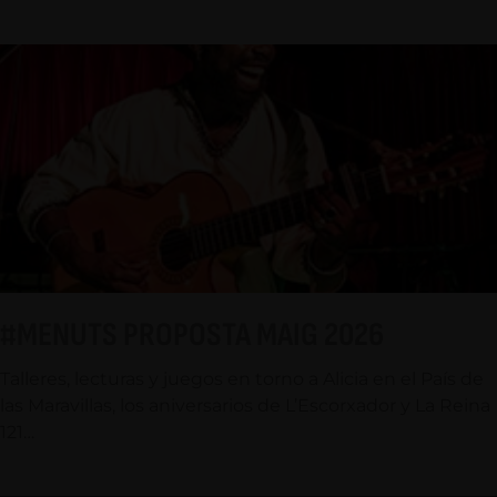
#MENUTS PROPOSTA MAIG 2026
Talleres, lecturas y juegos en torno a Alicia en el País de
las Maravillas, los aniversarios de L’Escorxador y La Reina
121…