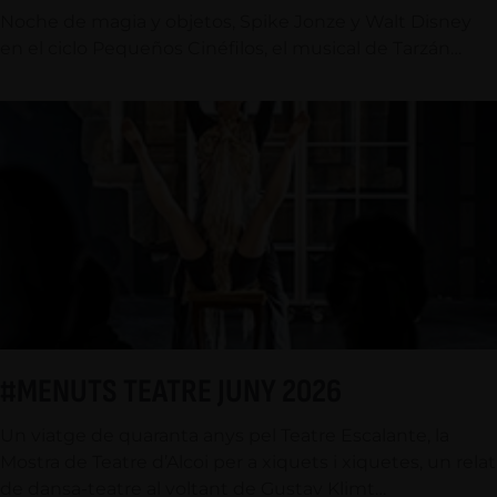
Noche de magia y objetos, Spike Jonze y Walt Disney
en el ciclo Pequeños Cinéfilos, el musical de Tarzán…
#MENUTS TEATRE JUNY 2026
Un viatge de quaranta anys pel Teatre Escalante, la
Mostra de Teatre d’Alcoi per a xiquets i xiquetes, un relat
de dansa-teatre al voltant de Gustav Klimt…