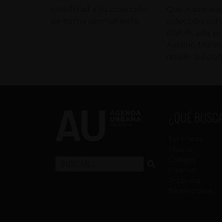
visibilidad a su colección
Que nadie es
de forma permanente.
colección coh
planificada, 
Avelino Marí
desde la pasió
¿QUÉ BUSC
Escénicas
Música
Colegas
Cinema
Proposta
Exposiciones