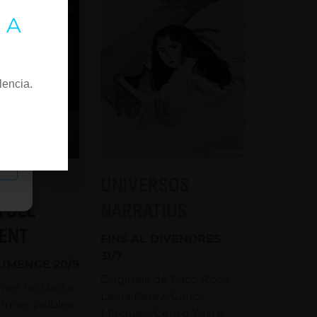
 A
lencia.
as
ONIA
UNIVERSOS
 DEL
NARRATIUS
ENT
FINS AL DIVENDRES
31/7
IUMENGE 20/9
Originals de Paco Roca,
ner no tracta
Laura Pérez, Carlos
rmes visibles,
Maiques, Cento Yuste,