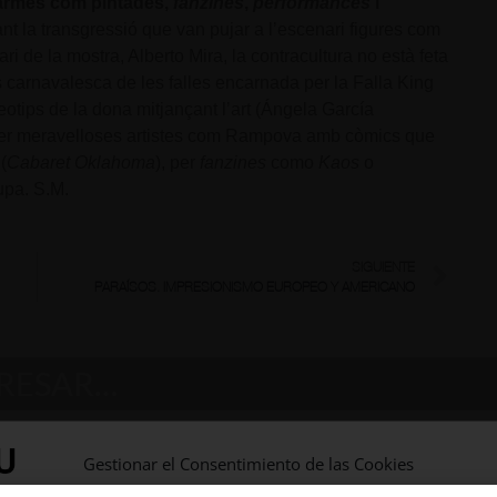
 armes com pintades,
fanzines
,
performances
i
ant la transgressió que van pujar a l’escenari figures com
 de la mostra, Alberto Mira, la contracultura no està feta
s carnavalesca de les falles encarnada per la Falla King
otips de la dona mitjançant l’art (Ángela García
per meravelloses artistes com Rampova amb còmics que
(
Cabaret Oklahoma
), per
fanzines
como
Kaos
o
kupa. S.M.
SIGUIENTE
PARAÍSOS. IMPRESIONISMO EUROPEO Y AMERICANO
ERESAR…
Gestionar el Consentimiento de las Cookies