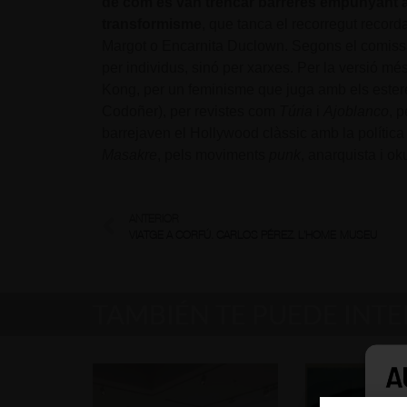
de com es van trencar barreres empunyant
transformisme
, que tanca el recorregut record
Margot o Encarnita Duclown. Segons el comissari
per individus, sinó per xarxes. Per la versió mé
Kong, per un feminisme que juga amb els estere
Codoñer), per revistes com
Túria
i
Ajoblanco
, 
barrejaven el Hollywood clàssic amb la política 
Masakre
, pels moviments
punk
, anarquista i o
ANTERIOR
VIATGE A CORFÚ. CARLOS PÉREZ. L’HOME-MUSEU
TAMBIÉN TE PUEDE INT