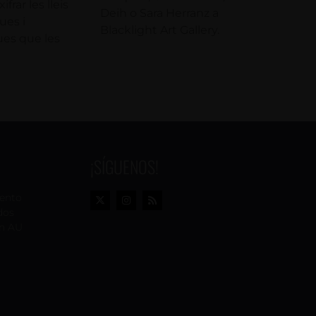
frar les lleis
Deih o Sara Herranz a
es i
Blacklight Art Gallery.
es que les
¡SÍGUENOS!
vento
dos
n AU