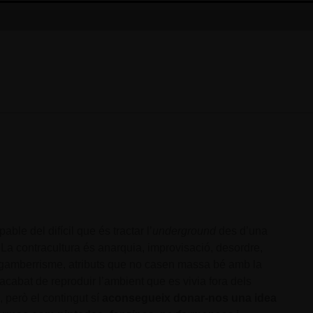
ble del difícil que és tractar l’
underground
des d’una
 La contracultura és anarquia, improvisació, desordre,
i gamberrisme, atributs que no casen massa bé amb la
acabat de reproduir l’ambient que es vivia fora dels
, però el contingut sí
aconsegueix donar-nos una idea