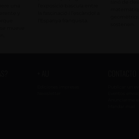
sinó de desxi
pere una
l’exposició bascula entre
matemàtiqu
erente y
la fascinació i l’escàndol a
geomètriqu
porque
l’Espanya franquista.
sostenen.
n se mueve
n.
AS?
+ AU
CONTACTO
Ediciones impresas
Publicar un e
Newsletter
Eventos envia
Anunciarme e
Mandar mail