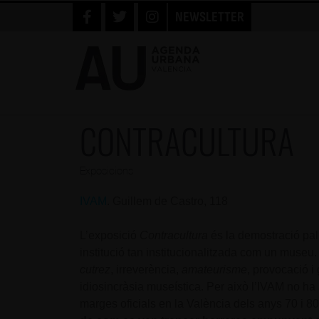
NEWSLETTER
CONTRACULTURA
Exposicions
IVAM
. Guillem de Castro, 118
L’exposició
Contracultura
és la demostració palpa
institució tan institucionalitzada com un museu.
cutrez
, irreverència,
amateurisme
, provocació 
idiosincràsia museística. Per això l’IVAM no ha 
marges oficials en la València dels anys 70 i 80