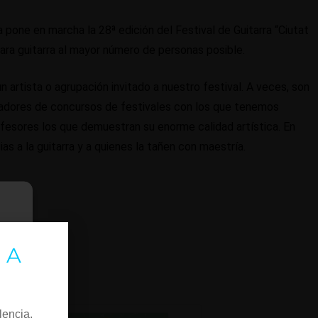
 pone en marcha la 28ª edición del Festival de Guitarra “Ciutat
 para guitarra al mayor número de personas posible.
artista o agrupación invitado a nuestro festival. A veces, son
adores de concursos de festivales con los que tenemos
ofesores los que demuestran su enorme calidad artística. En
s a la guitarra y a quienes la tañen con maestría.
 A
lencia.