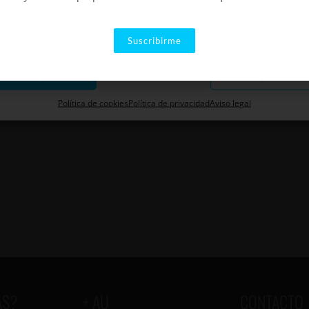
Elx
arketing
Suscribirme
Elx
Elx
,
Alacant
España
Aceptar
Descartar
Guardar preferenci
+ Google Map
Política de cookies
Política de privacidad
Aviso legal
AS?
+ AU
CONTACTO