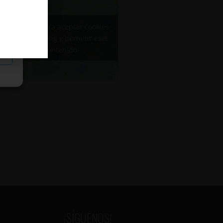
Haz clic para aceptar cookies
de marketing y permitir este
contenido
as
¡SÍGUENOS!