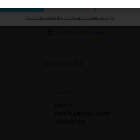
Aceptar
Descartar
Guardar preferenci
proyecto diseñado por Eli E. Miranda en cola
estaciones
(primavera y verano) de Haydn en
Política de cookies
Política de privacidad
Aviso legal
Añadir al calendario
LOCALIZACIÓN
Godella
Godella
Godella
,
Valencia
España
+ Google Map