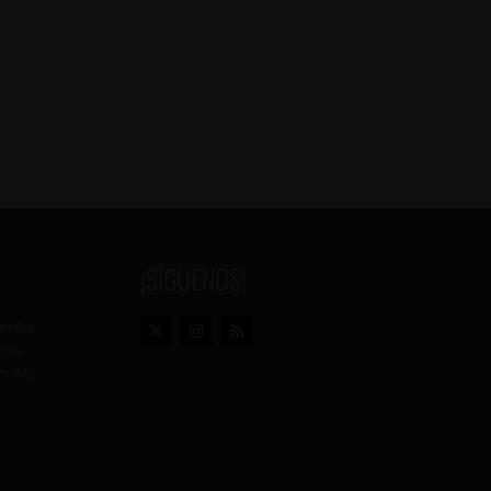
¡SÍGUENOS!
vento
dos
n AU