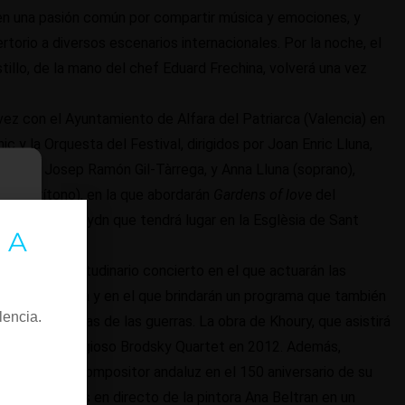
nen una pasión común por compartir música y emociones, y
torio a diversos escenarios internacionales. Por la noche, el
illo, de la mano del chef Eduard Frechina, volverá una vez
vez con el Ayuntamiento de Alfara del Patriarca (Valencia) en
y la Orquesta del Festival, dirigidos por Joan Enric Lluna,
ección de Josep Ramón Gil-Tàrrega, y Anna Lluna (soprano),
ez (barítono), en la que abordarán
Gardens of love
del
aciones
de Haydn que tendrá lugar en la Esglèsia de Sant
 A
 con un multitudinario concierto en el que actuarán las
 del Patriarca y en el que brindarán un programa que también
lencia.
e a las víctimas de las guerras. La obra de Khoury, que asistirá
a con el prestigioso Brodsky Quartet en 2012. Además,
 homenaje al compositor andaluz en el 150 aniversario de su
 proyecciones en directo de la pintora Ana Beltran en un