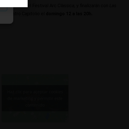
as
boración con el Festival Arc Clàssica; y finalizarán con
Las
 el Teatro Capitolio el
domingo 12 a las 20h.
Haz clic para aceptar cookies
de marketing y permitir este
contenido