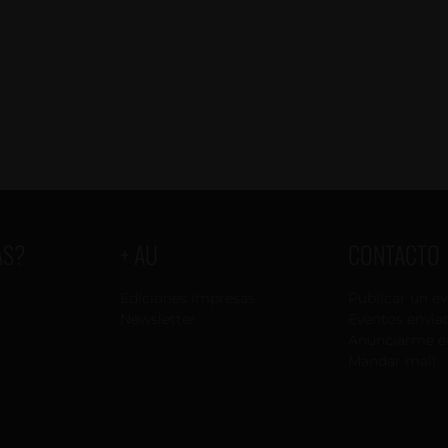
AS?
+ AU
CONTACTO
Ediciones impresas
Publicar un e
Newsletter
Eventos envia
Anunciarme e
Mandar mail