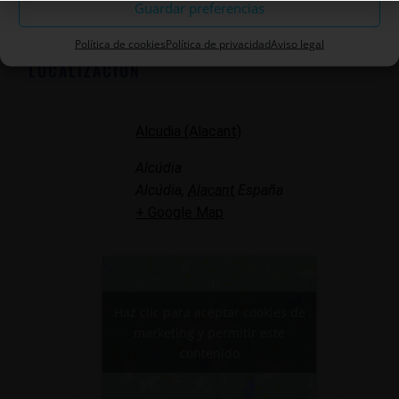
Guardar preferencias
Política de cookies
Política de privacidad
Aviso legal
LOCALIZACIÓN
Alcudia (Alacant)
Alcúdia
Alcúdia
,
Alacant
España
+ Google Map
Haz clic para aceptar cookies de
marketing y permitir este
contenido