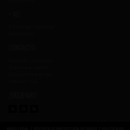
Exposiciones
+ AU
Ediciones impresas
Newsletter
CONTACTO
Publicar un evento
Eventos enviados
Anunciarme en AU
Mandar mail
¡SÍGUENOS!
AVISO LEGAL
|
POLÍTICA DE PROTECCIÓN DE DATOS
|
POLÍTICA DE