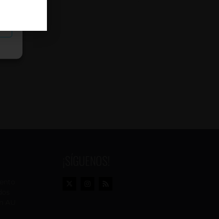
as
¡SÍGUENOS!
vento
dos
n AU