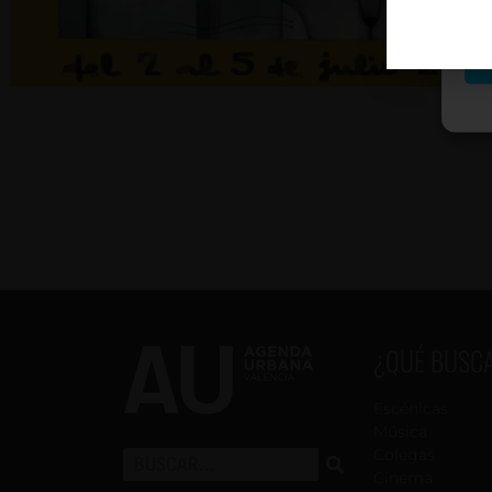
¿QUÉ BUSC
Escénicas
Música
Colegas
Cinema