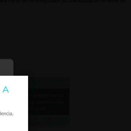
a a través del arte impulsado por una asociación sin ánimo de
 A
Haz clic para aceptar cookies
de marketing y permitir este
contenido
lencia.