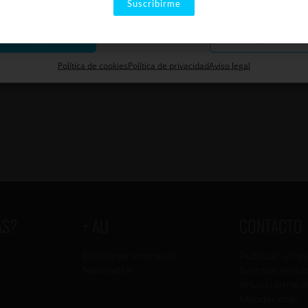
Suscribirme
Aceptar
Descartar
Guardar preferenci
Política de cookies
Política de privacidad
Aviso legal
AS?
+ AU
CONTACTO
Ediciones impresas
Publicar un e
Newsletter
Eventos envia
Anunciarme e
Mandar mail