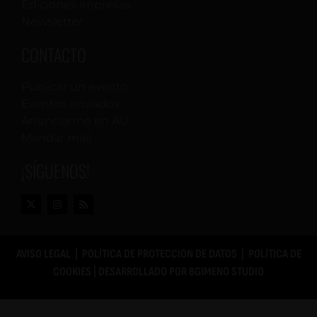
Ediciones impresas
Newsletter
CONTACTO
Publicar un evento
Eventos enviados
Anunciarme en AU
Mandar mail
¡SÍGUENOS!
AVISO LEGAL
|
POLÍTICA DE PROTECCIÓN DE DATOS
|
POLÍTICA DE
COOKIES
| DESARROLLADO POR
BGIMENO STUDIO