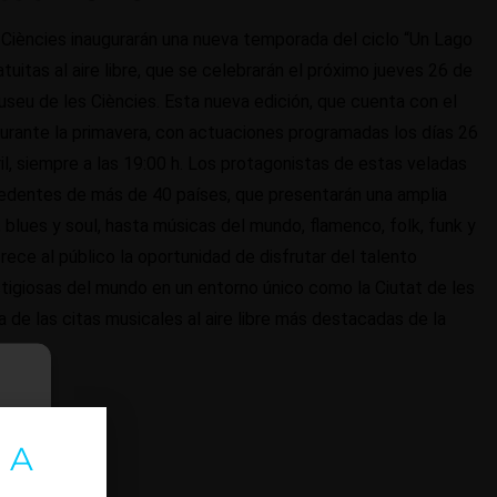
es Ciències inaugurarán una nueva temporada del ciclo “Un Lago
tuitas al aire libre, que se celebrarán el próximo jueves 26 de
seu de les Ciències. Esta nueva edición, que cuenta con el
rante la primavera, con actuaciones programadas los días 26
ril, siempre a las 19:00 h. Los protagonistas de estas veladas
edentes de más de 40 países, que presentarán una amplia
, blues y soul, hasta músicas del mundo, flamenco, folk, funk y
rece al público la oportunidad de disfrutar del talento
igiosas del mundo en un entorno único como la Ciutat de les
 de las citas musicales al aire libre más destacadas de la
 A