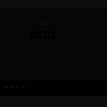
¡SÍGUENOS!
vento
dos
n AU
POR
BGIMENO STUDIO