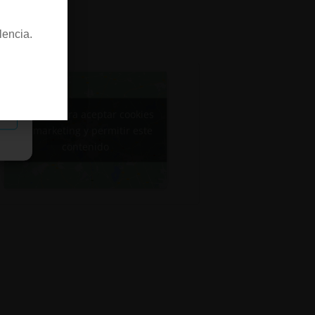
lencia.
as
Haz clic para aceptar cookies
de marketing y permitir este
contenido