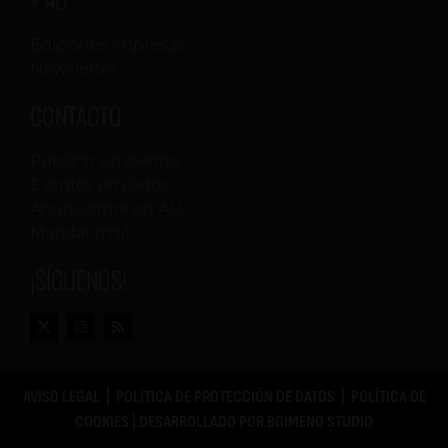
Ediciones impresas
Newsletter
CONTACTO
Publicar un evento
Eventos enviados
Anunciarme en AU
Mandar mail
¡SÍGUENOS!
AVISO LEGAL
|
POLÍTICA DE PROTECCIÓN DE DATOS
|
POLÍTICA DE
COOKIES
| DESARROLLADO POR
BGIMENO STUDIO