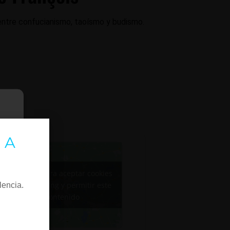
io entre confucianismo, taoísmo y budismo.
 A
Haz clic para aceptar cookies
de marketing y permitir este
lencia.
contenido