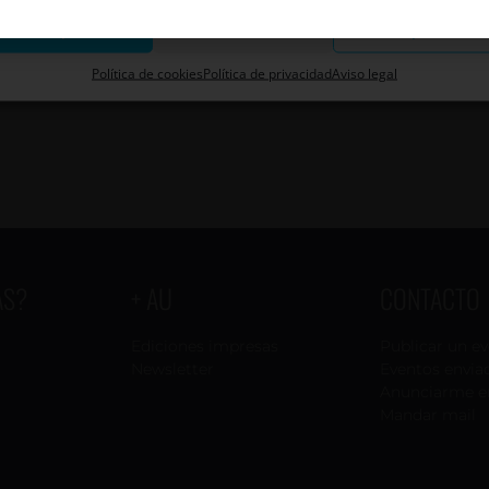
Aceptar
Descartar
Guardar preferenci
Política de cookies
Política de privacidad
Aviso legal
AS?
+ AU
CONTACTO
Ediciones impresas
Publicar un e
Newsletter
Eventos envia
Anunciarme e
Mandar mail