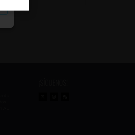
as
¡SÍGUENOS!
vento
dos
n AU