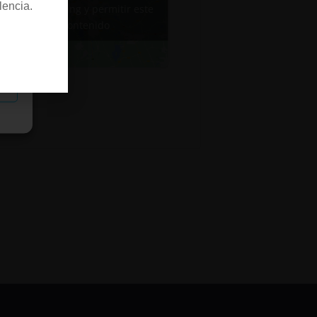
lencia.
de marketing y permitir este
contenido
as