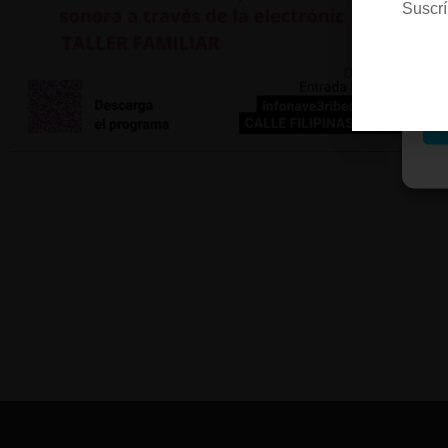
Suscrí
M