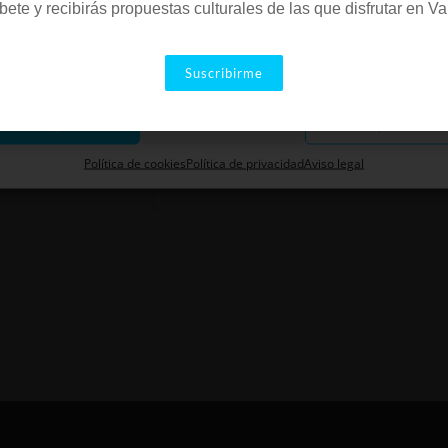
Filipinas, s/n (Parc Central)
bete y recibirás propuestas culturales de las que disfrutar en Va
Valencia
,
46006
España
arketing
+ Google Map
Suscribirme
960117679
Aceptar
Descartar
Guardar preferenci
Ver la web Local
Política de cookies
Política de privacidad
Aviso legal