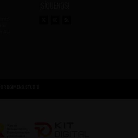
¡SÍGUENOS!
vento
dos
n AU
POR
BGIMENO STUDIO