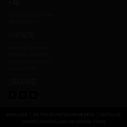
+ AU
Ediciones impresas
Newsletter
CONTACTO
Publicar un evento
Eventos enviados
Anunciarme en AU
Mandar mail
¡SÍGUENOS!
AVISO LEGAL
|
POLÍTICA DE PROTECCIÓN DE DATOS
|
POLÍTICA DE
COOKIES
| DESARROLLADO POR
BGIMENO STUDIO