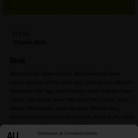
FECHA
24 junio 2026
Shrek
África Carrillo, Naiara Castillo, Alicia Silvestre, Irene
López, Alejandro Pinto, Sofía Ruiz, Clara Sancho, Micaela
Schnitman, Elia Yago, Aurora Blanco, Belén Cabrera, Laura
Caldés, Pau García, Vicent Martínez, Percy Calvo, Alma
García, Paula Haack, Joana Mengual, Alba Sánchez,
Patricia Sornosa, Carolina Ballesteros, Jesús Bruñó, Lucas
García, Laura Giménez, José María Vázquez.
Gestionar el Consentimiento