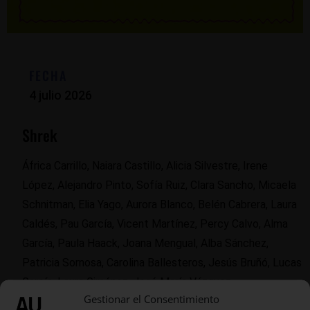
FECHA
4 julio 2026
Shrek
África Carrillo, Naiara Castillo, Alicia Silvestre, Irene
López, Alejandro Pinto, Sofía Ruiz, Clara Sancho, Micaela
Schnitman, Elia Yago, Aurora Blanco, Belén Cabrera, Laura
Caldés, Pau García, Vicent Martínez, Percy Calvo, Alma
García, Paula Haack, Joana Mengual, Alba Sánchez,
Patricia Sornosa, Carolina Ballesteros, Jesús Bruñó, Lucas
García, Laura Giménez, José María Vázquez.
Gestionar el Consentimiento