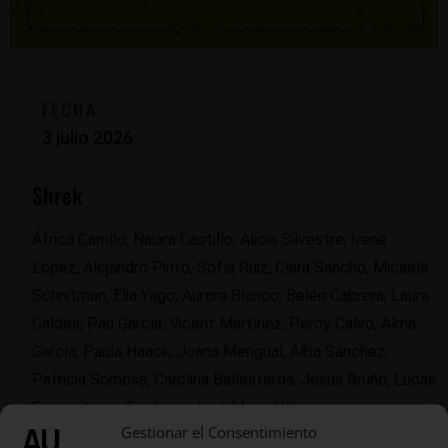
FECHA
3 julio 2026
Shrek
África Carrillo, Naiara Castillo, Alicia Silvestre, Irene
López, Alejandro Pinto, Sofía Ruiz, Clara Sancho, Micaela
Schnitman, Elia Yago, Aurora Blanco, Belén Cabrera, Laura
Caldés, Pau García, Vicent Martínez, Percy Calvo, Alma
García, Paula Haack, Joana Mengual, Alba Sánchez,
Patricia Sornosa, Carolina Ballesteros, Jesús Bruñó, Lucas
García, Laura Giménez, José María Vázquez.
Gestionar el Consentimiento