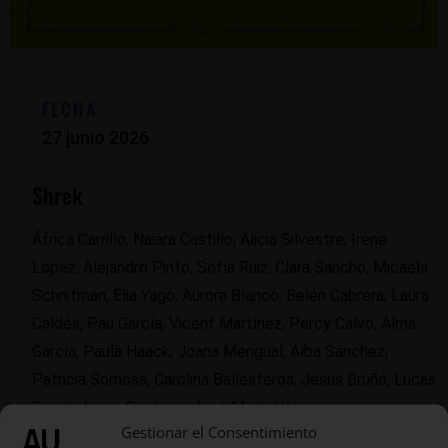
FECHA
27 junio 2026
Shrek
África Carrillo, Naiara Castillo, Alicia Silvestre, Irene
López, Alejandro Pinto, Sofía Ruiz, Clara Sancho, Micaela
Schnitman, Elia Yago, Aurora Blanco, Belén Cabrera, Laura
Caldés, Pau García, Vicent Martínez, Percy Calvo, Alma
García, Paula Haack, Joana Mengual, Alba Sánchez,
Patricia Sornosa, Carolina Ballesteros, Jesús Bruñó, Lucas
García, Laura Giménez, José María Vázquez.
Gestionar el Consentimiento