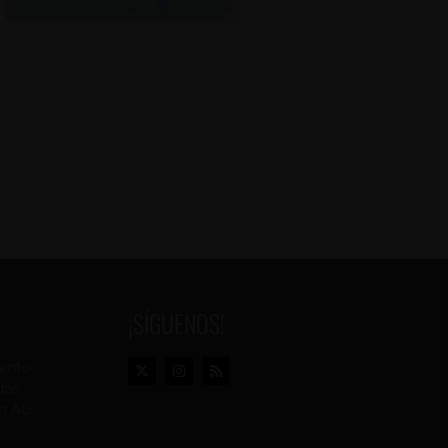
¡SÍGUENOS!
vento
dos
n AU