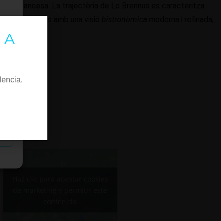
rània francesa. La trajectòria de Lo Brennus es caracteritza
lles tradicionals amb una visió
bistronòmica
moderna i refinada,
 A
lencia.
as
Haz clic para aceptar cookies
de marketing y permitir este
contenido