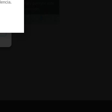
lencia.
de marketing y permitir este
contenido
as