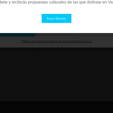
Cavallers, 31
bete y recibirás propuestas culturales de las que disfrutar en Va
Valencia
,
Valencia
46006
España
arketing
+ Google Map
Suscribirme
963 912 920
Aceptar
Descartar
Guardar preferenci
Ver la web Local
Política de cookies
Política de privacidad
Aviso legal