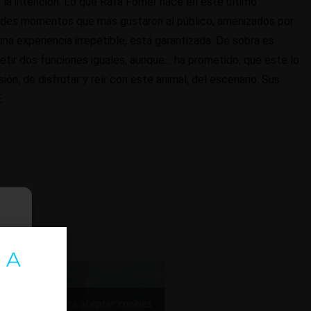
 la intención. Lo que Rafa Forner hace en este último
andes momentos que más gustaron al público, amenizados por
na experiencia irrepetible, está garantizada. De sobra es
etir dos funciones iguales, aunque… ha prometido, que este lo
ión, de disfrutar y reír con este animal, del escenario. Sus
.
 A
Haz clic para aceptar cookies