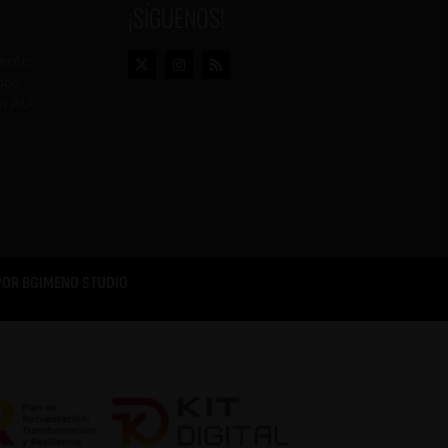
¡SÍGUENOS!
vento
dos
n AU
POR
BGIMENO STUDIO