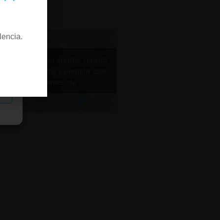
lencia.
Haz clic para aceptar cookies
de marketing y permitir este
contenido
as