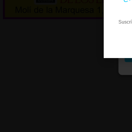
Fu
Es
Suscrí
M