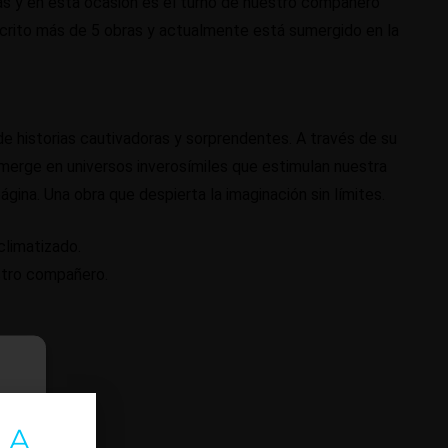
as y en esta ocasión es el turno de nuestro compañero
scrito más de 5 obras y actualmente está sumergido en la
e historias cautivadoras y sorprendentes. A través de su
umerge en universos inverosímiles que estimulan nuestra
ágina. Una obra que despierta la imaginación sin límites.
climatizado.
stro compañero.
 A