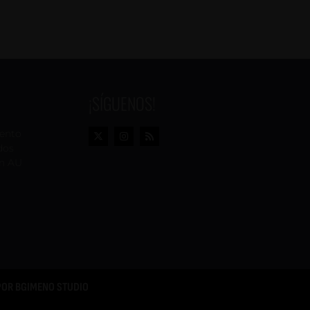
¡SÍGUENOS!
vento
dos
n AU
POR
BGIMENO STUDIO