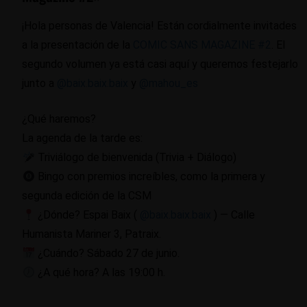
¡Hola personas de Valencia! Están cordialmente invitades
a la presentación de la
COMIC SANS MAGAZINE
#2
. El
segundo volumen ya está casi aquí y queremos festejarlo
junto a
@baix.baix.baix
y
@mahou_es
¿Qué haremos?
La agenda de la tarde es:
Triviálogo de bienvenida (Trivia + Diálogo)
Bingo con premios increíbles, como la primera y
segunda edición de la CSM
¿Dónde? Espai Baix (
@baix.baix.baix
) — Calle
Humanista Mariner 3, Patraix.
¿Cuándo? Sábado 27 de junio.
¿A qué hora? A las 19:00 h.