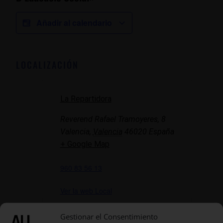
Añadir al calendario
LOCALIZACIÓN
La Repartidora
Reverend Rafael Tramoyeres, 8
Valencia
,
Valencia
46020
España
+ Google Map
960 83 56 13
Ver la web Local
Gestionar el Consentimiento