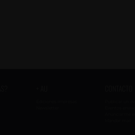
AS?
+ AU
CONTACTO
Ediciones impresas
Publicar un e
Newsletter
Eventos envia
Anunciarme e
Mandar mail