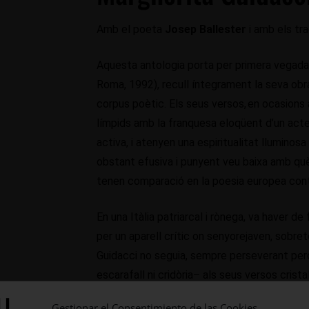
Amb el poeta
Josep Ballester
i amb els tra
Aquesta antologia porta per primera vegada 
Roma, 1992), recull íntegrament la seva ob
corpus poètic. Els seus versos, en ocasions 
límpids amb la franquesa eloqüent d’un acte
activa, i atenyen una espiritualitat lluminos
obstant efusiva i punyent veu baixa amb què 
tenen comparació en la poesia europea con
En una Itàlia patriarcal i rònega, va haver 
per un aparell crític on senyorejaven, sobre
Guidacci no seguia, sempre perseverant pe
escarafall ni cridòria– als seus versos crista
mateixa i a la pròpia independència literària, 
Gestionar el Consentimiento de las Cookies