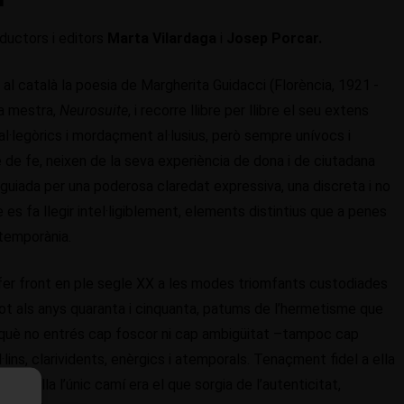
ductors i editors
Marta Vilardaga
i
Josep Porcar.
al català la poesia de Margherita Guidacci (Florència, 1921 -
ra mestra,
Neurosuite
, i recorre llibre per llibre el seu extens
al·legòrics i mordaçment al·lusius, però sempre unívocs i
 de fe, neixen de la seva experiència de dona i de ciutadana
a guiada per una poderosa claredat expressiva, una discreta i no
es fa llegir intel·ligiblement, elements distintius que a penes
temporània.
de fer front en ple segle XX a les modes triomfants custodiades
tot als anys quaranta i cinquanta, patums de l’hermetisme que
rquè no entrés cap foscor ni cap ambigüitat –tampoc cap
l·lins, clarividents, enèrgics i atemporals. Tenaçment fidel a ella
per a ella l’únic camí era el que sorgia de l’autenticitat,