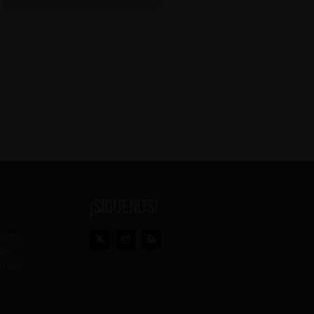
¡SÍGUENOS!
vento
dos
n AU