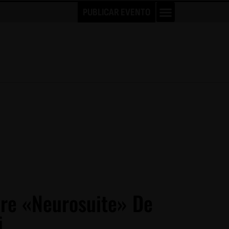
PUBLICAR EVENTO
bre «Neurosuite» De
i