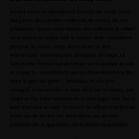
Aquest volum és una selecció d’escrits de Josep Iborra
que parlen, directament o indirecta, de música. No són
pròpiament textos
sobre
música, sinó reflexions
al voltant
de
la música en relació amb la cultura i amb l’experiència
personal de l’autor. Josep Iborra va ser un dels
intel·lectuals valencians més destacats del segle XX.
Com a crític literari és ja un clàssic i es va guanyar en vida
un respecte i una admiració que perduren encara avui dia
entre la gent del gremi. I, tanmateix, no són prou
coneguts el seu interès i la seua afició per la música, que
ocupà un lloc importantíssim en la seua trajectòria. Fins al
punt d’escriure un munt de papers de reflexió intel·lectual
sobre una de les arts per excel·lència que ell més
admirava i per la qual sentia una inclinació insubornable.