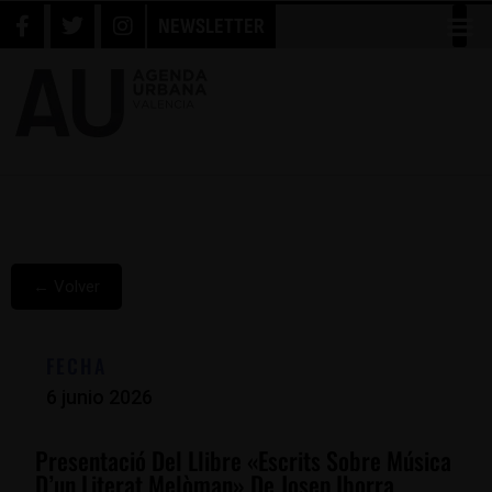
NEWSLETTER
← Volver
FECHA
6 junio 2026
Presentació Del Llibre «Escrits Sobre Música
D’un Literat Melòman» De Josep Iborra