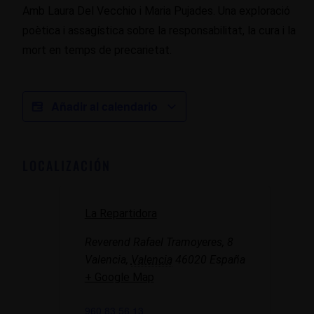
Amb Laura Del Vecchio i Maria Pujades. Una exploració
poètica i assagística sobre la responsabilitat, la cura i la
mort en temps de precarietat.
Añadir al calendario
LOCALIZACIÓN
La Repartidora
Reverend Rafael Tramoyeres, 8
Valencia
,
Valencia
46020
España
+ Google Map
960 83 56 13