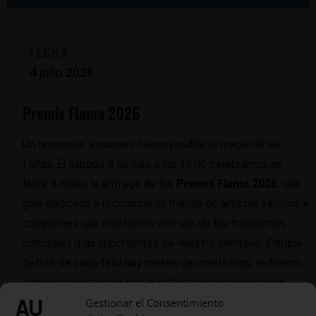
FECHA
4 julio 2026
Premis Flama 2026
Un homenaje a quienes hacen posible la magia de las
Fallas. El sábado 4 de julio a las 19:00 celebramos en
Nave 3 Ribes la entrega de los
Premis Flama 2026
, una
gala dedicada a reconocer el trabajo de artistas falleros y
comisiones que mantienen viva una de las tradiciones
culturales más importantes de nuestro territorio. Porque
detrás de cada falla hay meses de creatividad, esfuerzo,
convivencia y pasión por la cultura popular valenciana.
Gestionar el Consentimiento